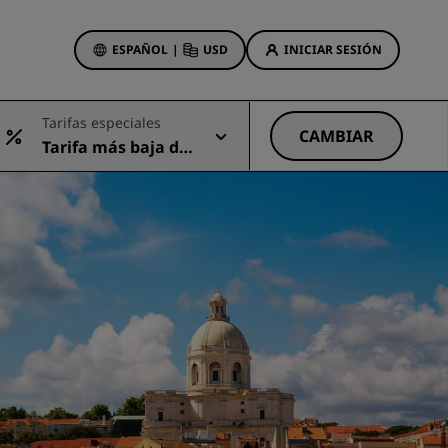
ESPAÑOL
|
USD
INICIAR SESIÓN
ewards
Tarifas especiales
s
CAMBIAR
Tarifa más baja dis
Ofertas de hotel
ponible
Descubre nuestras ofertas
A la primera va la vencida
Ofertas especiales
Reservar con antelación
ma
Consultar nuestros paquetes
Ideas de viaje
Hoteles para familias
gs
Rad Pets