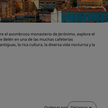
niones
Espacios para celebración de
bodas
Estancias sostenibles
Estancias para equipos
deportivos
re el asombroso monasterio de Jerónimo, explore el
e Belén en una de las muchas cafeterías
Viajeros de negocios
ntiguas, la rica cultura, la diversa vida nocturna y la
Hoteles en el centro de la ciudad
Visita nuestro blog
Radisson Rewards
Descubre Radisson Rewards
Ventajas
Cómo utilizar los puntos
els
Cómo obtener puntos
Bookers and Planners
Ordenar por
Distancia