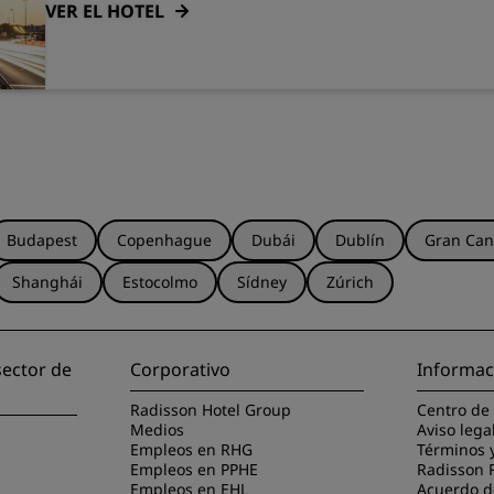
VER EL HOTEL
Budapest
Copenhague
Dubái
Dublín
Gran Can
Shanghái
Estocolmo
Sídney
Zúrich
sector de
Corporativo
Informac
Radisson Hotel Group
Centro de
Medios
Aviso lega
Empleos en RHG
Términos 
Empleos en PPHE
Radisson 
Empleos en EHL
Acuerdo de