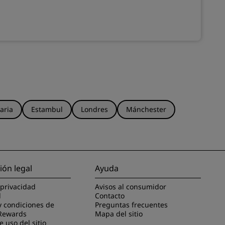
aria
Estambul
Londres
Mánchester
ión legal
Ayuda
 privacidad
Avisos al consumidor
l
Contacto
y condiciones de
Preguntas frecuentes
Rewards
Mapa del sitio
 uso del sitio