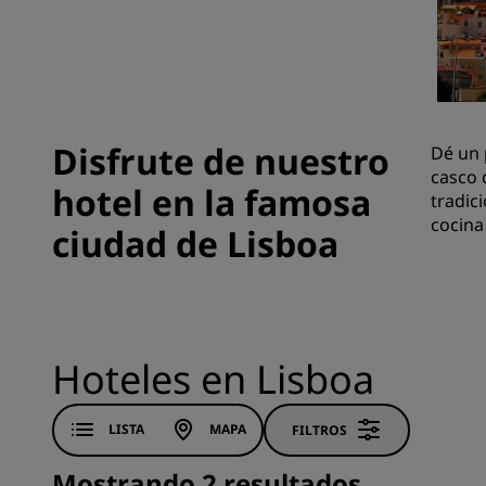
Marcas afiliadas en China
Disfrute de nuestro
Dé un 
casco 
hotel en la famosa
tradici
cocina
ciudad de Lisboa
Hoteles en Lisboa
LISTA
MAPA
FILTROS
Mostrando 2 resultados