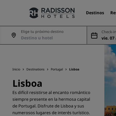
Destinos
Re
Elige tu próximo destino
Check-in
vie. 07
Nuestras marcas
ago
Marcas de Radisson Hotels
Inicio
Destinations
Portugal
Lisboa
Lisboa
Es difícil resistirse al encanto romántico
siempre presente en la hermosa capital
de Portugal. Disfrute de Lisboa y sus
numerosos lugares de interés turístico.