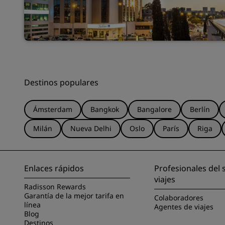
Destinos populares
Ámsterdam
Bangkok
Bangalore
Berlín
Milán
Nueva Delhi
Oslo
París
Riga
Enlaces rápidos
Profesionales del 
viajes
Radisson Rewards
Garantía de la mejor tarifa en
Colaboradores
línea
Agentes de viajes
Blog
Destinos