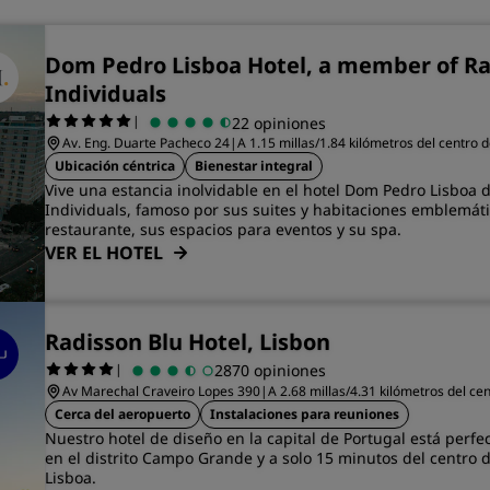
Dom Pedro Lisboa Hotel, a member of R
Individuals
|
22 opiniones
Av. Eng. Duarte Pacheco 24
|
A 1.15 millas/1.84 kilómetros del centro 
Ubicación céntrica
Bienestar integral
Vive una estancia inolvidable en el hotel Dom Pedro Lisboa 
Individuals, famoso por sus suites y habitaciones emblemáti
restaurante, sus espacios para eventos y su spa.
VER EL HOTEL
Radisson Blu Hotel, Lisbon
|
2870 opiniones
Av Marechal Craveiro Lopes 390
|
A 2.68 millas/4.31 kilómetros del ce
Cerca del aeropuerto
Instalaciones para reuniones
Nuestro hotel de diseño en la capital de Portugal está perf
en el distrito Campo Grande y a solo 15 minutos del centro 
Lisboa.