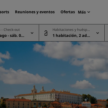
sorts
Reuniones y eventos
Ofertas
Más
Radisson R
 - Check-out
Habitaciones y huéspe
Mis reserva
des
 ago - sáb. 08
1 habitación, 2 adul
Encuentra tu hotel
tos
Destinos
Resorts
Apartahoteles
Hoteles en el aeropuerto
Hoteles nuevos y de próxi
apertura
Reuniones y eventos
Descubre Radisson Meetin