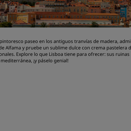
Reserva un espacio de reu
Solicita un presupuesto
Destinos para eventos
Soluciones sectoriales
pintoresco paseo en los antiguos tranvías de madera, admi
de Alfama y pruebe un sublime dulce con crema pastelera d
Buscar vuelos
onales. Explore lo que Lisboa tiene para ofrecer: sus ruinas a
 mediterránea, ¡y páselo genial!
Buscar vuelos
Restaurantes
Buscar restaurantes
Servicios digitales
Aplicación de Radisson Hot