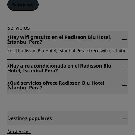
Servicios
Servicios
¿Hay wifi gratuito en el Radisson Blu Hotel,
Istanbul Pera?
Sí, el Radisson Blu Hotel, Istanbul Pera ofrece wifi gratuito.
¿Hay aire acondicionado en el Radisson Blu
Hotel, Istanbul Pera?
Sí, el Radisson Blu Hotel, Istanbul Pera tiene aire
¿Qué servicios ofrece Radisson Blu Hotel,
acondicionado.
Istanbul Pera?
El Radisson Blu Hotel, Istanbul Pera ofrece los siguientes
servicios: Guan Xin, Servicio de habitaciones, Restaurantes,
Piscina cubierta, Estancias sostenibles, Sports Approved,
Viajes de incentivo, Desayuno bufé, Servicio de lavandería,
Destinos populares
No fumadores, Admite mascotas, Rad Pets, Bar, Limpieza
en seco, Salida exprés, Wifi gratuito, Galletas de cortesía,
Limpieza en seco, Salida exprés, Spa, Gimnasio, Running,
Ámsterdam
Desayuno Grab & Go (para llevar), Caja fuerte,