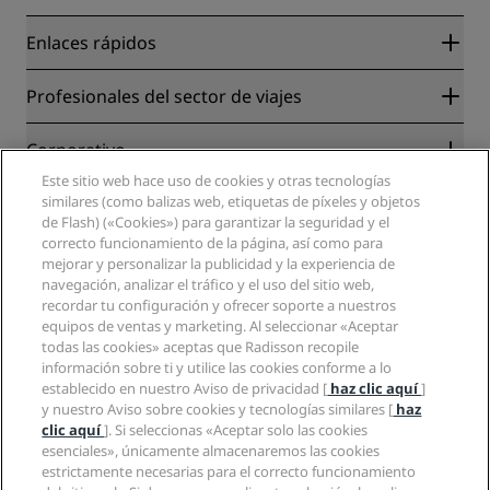
Enlaces rápidos
Radisson Rewards
Profesionales del sector de viajes
Garantía de la mejor tarifa en línea
Blog
Colaboradores
Corporativo
Destinos
Agentes de viajes
Este sitio web hace uso de cookies y otras tecnologías
Nuevos hoteles y próximas aperturas
Radisson Hotel Group
Información legal
similares (como balizas web, etiquetas de píxeles y objetos
Aplicación de Radisson Hotels
Medios
de Flash) («Cookies») para garantizar la seguridad y el
Hoteles Sports Approved
correcto funcionamiento de la página, así como para
Empleos en RHG
Centro de privacidad
Ayuda
Hoteles ideales para familias
mejorar y personalizar la publicidad y la experiencia de
Empleos en PPHE
Aviso legal
Salud y seguridad
navegación, analizar el tráfico y el uso del sitio web,
Empleos en EHL
Términos y condiciones de Radisson Rewards
Avisos al consumidor
recordar tu configuración y ofrecer soporte a nuestros
The Club by RHG
Redes sociales
Acuerdo de uso del sitio
equipos de ventas y marketing. Al seleccionar «Aceptar
Contacto
Oportunidades de desarrollo
todas las cookies» aceptas que Radisson recopile
Accesibilidad digital
Preguntas frecuentes
Marcas de Radisson Hotels
Responsabilidad social corporativa
información sobre ti y utilice las cookies conforme a lo
Declaración sobre la esclavitud moderna
Mapa del sitio
establecido en nuestro Aviso de privacidad [
haz clic aquí
]
Compras
y nuestro Aviso sobre cookies y tecnologías similares [
haz
clic aquí
]. Si seleccionas «Aceptar solo las cookies
esenciales», únicamente almacenaremos las cookies
estrictamente necesarias para el correcto funcionamiento