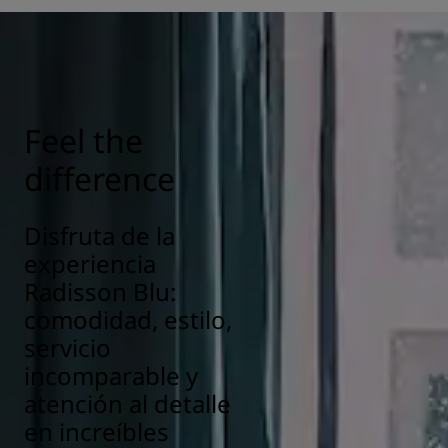
Feel the
difference
Disfruta de la
experiencia
Radisson Blu:
comodidad, estilo,
servicio
incomparable y
atención al detalle
en increíbles