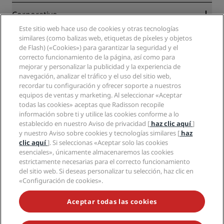
Blog
Colaboradores
Corporativo
Destinos
Agentes de viajes
Este sitio web hace uso de cookies y otras tecnologías
Nuevos hoteles y próximas aperturas
Radisson Hotel Group
Información legal
similares (como balizas web, etiquetas de píxeles y objetos
Aplicación de Radisson Hotels
Medios
de Flash) («Cookies») para garantizar la seguridad y el
Hoteles Sports Approved
correcto funcionamiento de la página, así como para
Empleos en RHG
Centro de privacidad
Ayuda
Hoteles ideales para familias
mejorar y personalizar la publicidad y la experiencia de
Empleos en PPHE
Aviso legal
Salud y seguridad
navegación, analizar el tráfico y el uso del sitio web,
Empleos en EHL
Términos y condiciones de Radisson Rewards
Avisos al consumidor
recordar tu configuración y ofrecer soporte a nuestros
The Club by RHG
Redes sociales
Acuerdo de uso del sitio
equipos de ventas y marketing. Al seleccionar «Aceptar
Contacto
Oportunidades de desarrollo
todas las cookies» aceptas que Radisson recopile
Accesibilidad digital
Preguntas frecuentes
Marcas de Radisson Hotels
Responsabilidad social corporativa
información sobre ti y utilice las cookies conforme a lo
Declaración sobre la esclavitud moderna
Mapa del sitio
establecido en nuestro Aviso de privacidad [
haz clic aquí
]
Compras
y nuestro Aviso sobre cookies y tecnologías similares [
haz
clic aquí
]. Si seleccionas «Aceptar solo las cookies
esenciales», únicamente almacenaremos las cookies
estrictamente necesarias para el correcto funcionamiento
del sitio web. Si deseas personalizar tu selección, haz clic en
«Configuración de cookies».
NO TE PIERDAS NUESTRAS OFERTAS MÁS POPULARES
Aceptar todas las cookies