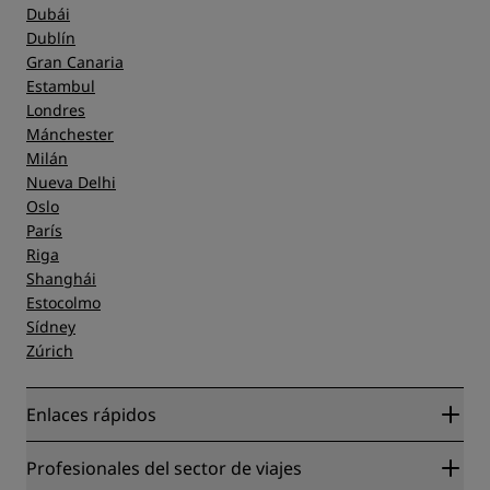
Dubái
Dublín
Gran Canaria
Estambul
Londres
Mánchester
Milán
Nueva Delhi
Oslo
París
Riga
Shanghái
Estocolmo
Sídney
Zúrich
Enlaces rápidos
Radisson Rewards
Profesionales del sector de viajes
Garantía de la mejor tarifa en línea