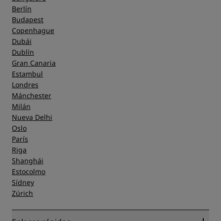
Berlín
Budapest
Copenhague
Dubái
Dublín
Gran Canaria
Estambul
Londres
Mánchester
Milán
Nueva Delhi
Oslo
París
Riga
Shanghái
Estocolmo
Sídney
Zúrich