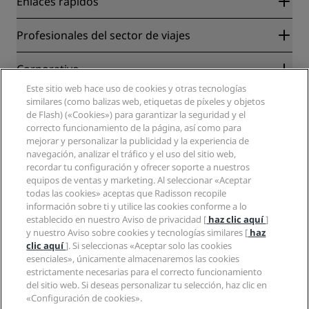
Enlaces rápidos
Radisson Rewards
Profesionales del sector de viajes
Garantía de la mejor tarifa en línea
Blog
Colaboradores
Corporativo
Destinos
Agentes de viajes
Este sitio web hace uso de cookies y otras tecnologías
Nuevos hoteles y próximas aperturas
Radisson Hotel Group
Información legal
similares (como balizas web, etiquetas de píxeles y objetos
Aplicación de Radisson Hotels
Medios
de Flash) («Cookies») para garantizar la seguridad y el
Hoteles Sports Approved
correcto funcionamiento de la página, así como para
Empleos en RHG
Centro de privacidad
Ayuda
Hoteles ideales para familias
mejorar y personalizar la publicidad y la experiencia de
Empleos en PPHE
Aviso legal
Salud y seguridad
navegación, analizar el tráfico y el uso del sitio web,
Empleos en EHL
Términos y condiciones de Radisson Rewards
Avisos al consumidor
recordar tu configuración y ofrecer soporte a nuestros
The Club by RHG
Redes sociales
Acuerdo de uso del sitio
equipos de ventas y marketing. Al seleccionar «Aceptar
Contacto
Oportunidades de desarrollo
todas las cookies» aceptas que Radisson recopile
Accesibilidad digital
Preguntas frecuentes
Marcas de Radisson Hotels
Responsabilidad social corporativa
información sobre ti y utilice las cookies conforme a lo
Declaración sobre la esclavitud moderna
Mapa del sitio
establecido en nuestro Aviso de privacidad [
haz clic aquí
]
Compras
y nuestro Aviso sobre cookies y tecnologías similares [
haz
clic aquí
]. Si seleccionas «Aceptar solo las cookies
esenciales», únicamente almacenaremos las cookies
estrictamente necesarias para el correcto funcionamiento
del sitio web. Si deseas personalizar tu selección, haz clic en
«Configuración de cookies».