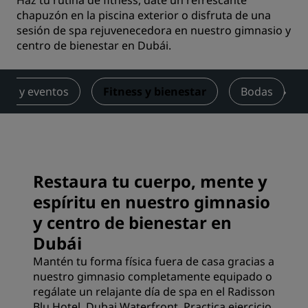
Haz tu rutina de fitness, date un refrescante
chapuzón en la piscina exterior o disfruta de una
sesión de spa rejuvenecedora en nuestro gimnasio y
centro de bienestar en Dubái.
nes y eventos
Fitness y bienestar
Bodas
Restaura tu cuerpo, mente y
espíritu en nuestro gimnasio
y centro de bienestar en
Dubái
Mantén tu forma física fuera de casa gracias a
nuestro gimnasio completamente equipado o
regálate un relajante día de spa en el Radisson
Blu Hotel, Dubai Waterfront. Practica ejercicio