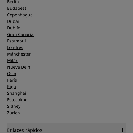
Berlín
Budapest
Copenhague
Dubái
Dublín
Gran Canaria
Estambul
Londres
Mánchester
Milán
Nueva Delhi
Oslo
París
Riga
Shanghái
Estocolmo
Sídney
Zúrich
Enlaces rápidos