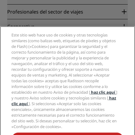
Radisson Rewards
Profesionales del sector de viajes
Garantía de la mejor tarifa en línea
Blog
Colaboradores
Corporativo
Destinos
Agentes de viajes
Este sitio web hace uso de cookies y otras tecnologías
Nuevos hoteles y próximas aperturas
Radisson Hotel Group
Información legal
similares (como balizas web, etiquetas de píxeles y objetos
Aplicación de Radisson Hotels
Medios
de Flash) («Cookies») para garantizar la seguridad y el
Hoteles Sports Approved
correcto funcionamiento de la página, así como para
Empleos en RHG
Centro de privacidad
Ayuda
Hoteles ideales para familias
mejorar y personalizar la publicidad y la experiencia de
Empleos en PPHE
Aviso legal
Salud y seguridad
navegación, analizar el tráfico y el uso del sitio web,
Empleos en EHL
Términos y condiciones de Radisson Rewards
Avisos al consumidor
recordar tu configuración y ofrecer soporte a nuestros
The Club by RHG
Redes sociales
Acuerdo de uso del sitio
equipos de ventas y marketing. Al seleccionar «Aceptar
Contacto
Oportunidades de desarrollo
todas las cookies» aceptas que Radisson recopile
Accesibilidad digital
Preguntas frecuentes
Marcas de Radisson Hotels
Responsabilidad social corporativa
información sobre ti y utilice las cookies conforme a lo
Declaración sobre la esclavitud moderna
Mapa del sitio
establecido en nuestro Aviso de privacidad [
haz clic aquí
]
Compras
y nuestro Aviso sobre cookies y tecnologías similares [
haz
clic aquí
]. Si seleccionas «Aceptar solo las cookies
esenciales», únicamente almacenaremos las cookies
estrictamente necesarias para el correcto funcionamiento
del sitio web. Si deseas personalizar tu selección, haz clic en
«Configuración de cookies».