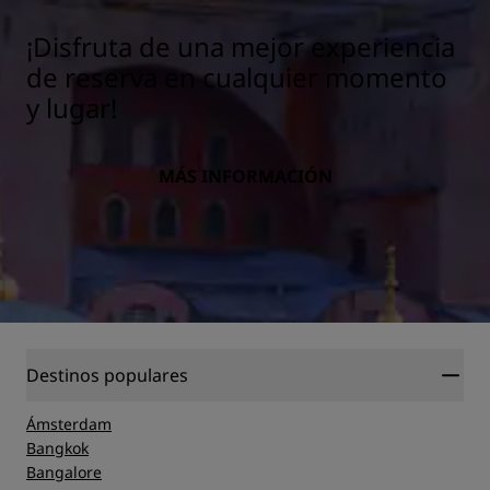
¡Disfruta de una mejor experiencia
de reserva en cualquier momento
y lugar!
MÁS INFORMACIÓN
Destinos populares
Ámsterdam
Bangkok
Bangalore