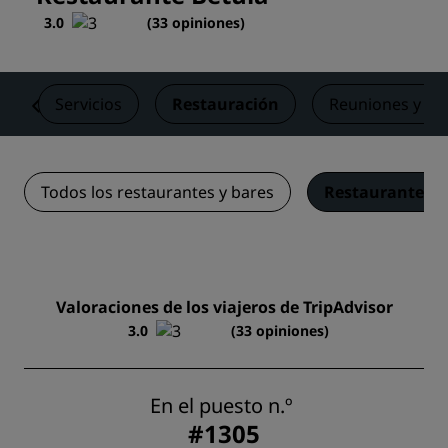
3.0
(
33 opiniones
)
s
Servicios
Restauración
Reuniones y ev
Todos los restaurantes y bares
Restaurante Be
Valoraciones de los viajeros de TripAdvisor
3.0
(33 opiniones)
En el puesto n.º
#1305