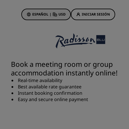
ESPAÑOL
|
USD
INICIAR SESIÓN
ewards
s
Ofertas de hotel
Descubre nuestras ofertas
Book a meeting room or group
A la primera va la vencida
accommodation instantly online!
Ofertas especiales
Real-time availability
Reservar con antelación
Best available rate guarantee
ma
Consultar nuestros paquetes
Instant booking confirmation
Easy and secure online payment
Ideas de viaje
Hoteles para familias
gs
Rad Pets