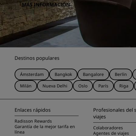
MÁS INFORMACIÓN
Destinos populares
Ámsterdam
Bangkok
Bangalore
Berlín
Milán
Nueva Delhi
Oslo
París
Riga
Enlaces rápidos
Profesionales del 
viajes
Radisson Rewards
Garantía de la mejor tarifa en
Colaboradores
línea
Agentes de viajes