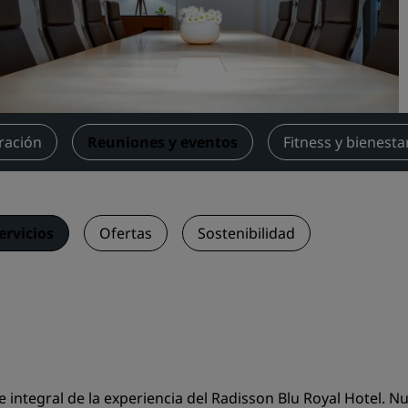
Reserva un espacio de reu
Solicita un presupuesto
Destinos para eventos
Soluciones sectoriales
ración
Reuniones y eventos
Fitness y bienesta
Buscar vuelos
Buscar vuelos
ervicios
Ofertas
Sostenibilidad
Restaurantes
Buscar restaurantes
Servicios digitales
Aplicación de Radisson Hot
e integral de la experiencia del Radisson Blu Royal Hotel. 