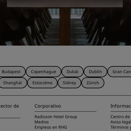
Budapest
Copenhague
Dubái
Dublín
Gran Can
Shanghái
Estocolmo
Sídney
Zúrich
sector de
Corporativo
Informac
Radisson Hotel Group
Centro de
Medios
Aviso lega
Empleos en RHG
Términos 