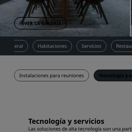
Marcas afiliadas en China
VER LA GALERÍA
ión general
Habitaciones
Servicios
Restau
Instalaciones para reuniones
Tecnología y s
Tecnología y servicios
Las soluciones de alta tecnología son una part