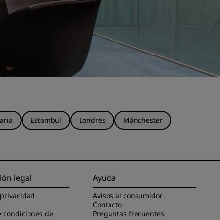
aria
Estambul
Londres
Mánchester
ión legal
Ayuda
 privacidad
Avisos al consumidor
l
Contacto
y condiciones de
Preguntas frecuentes