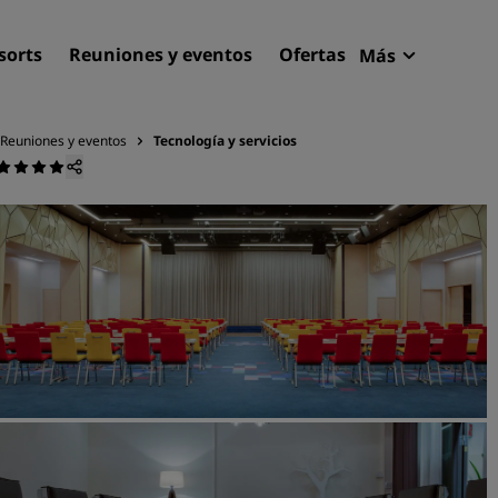
sorts
Reuniones y eventos
Ofertas
Más
Radisson R
Mis reserva
Reuniones y eventos
Tecnología y servicios
Encuentra tu hotel
Destinos
Resorts
Apartahoteles
Hoteles en el aeropuerto
Hoteles nuevos y de próxi
apertura
Reuniones y eventos
Descubre Radisson Meetin