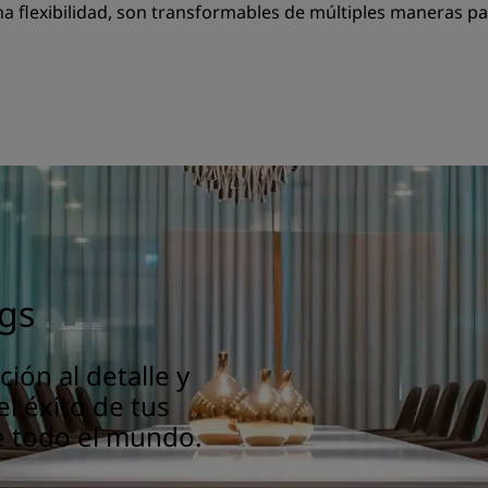
a flexibilidad, son transformables de múltiples maneras pa
gs
ión al detalle y
l éxito de tus
e todo el mundo.