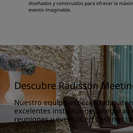
diseñados y construidos para ofrecer la máxim
evento imaginable.
Descubre Radisson Meetin
Nuestro equipo especializado, atenc
excelentes instalaciones aseguran e
reuniones y eventos en destinos d