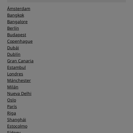
Ámsterdam
Bangkok
Bangalore
Berlín
Budapest
Copenhague
Dubái
Dublín
Gran Canaria
Estambul
Londres
Mánchester
Milán
Nueva Delhi
Oslo
París
Riga
Shanghái
Estocolmo
Sídney