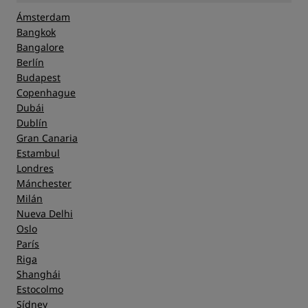
Ámsterdam
Bangkok
Bangalore
Berlín
Budapest
Copenhague
Dubái
Dublín
Gran Canaria
Estambul
Londres
Mánchester
Milán
Nueva Delhi
Oslo
París
Riga
Shanghái
Estocolmo
Sídney