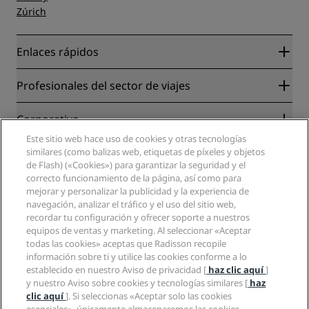
Zúrich
Enlaces rápidos
Radisson Rewards
Profesionales del sector de viajes
Garantía de la mejor tarifa en línea
Blog
Colaboradores
Corporativo
Destinos
Agentes de viajes
Este sitio web hace uso de cookies y otras tecnologías
Nuevos hoteles y próximas aperturas
Radisson Hotel Group
Información legal
similares (como balizas web, etiquetas de píxeles y objetos
Aplicación de Radisson Hotels
Medios
de Flash) («Cookies») para garantizar la seguridad y el
Hoteles Sports Approved
correcto funcionamiento de la página, así como para
Empleos en RHG
Centro de privacidad
Ayuda
Hoteles ideales para familias
mejorar y personalizar la publicidad y la experiencia de
Empleos en PPHE
Aviso legal
Salud y seguridad
navegación, analizar el tráfico y el uso del sitio web,
Empleos en EHL
Términos y condiciones de Radisson Rewards
Avisos al consumidor
recordar tu configuración y ofrecer soporte a nuestros
The Club by RHG
Redes sociales
Acuerdo de uso del sitio
equipos de ventas y marketing. Al seleccionar «Aceptar
Contacto
Oportunidades de desarrollo
todas las cookies» aceptas que Radisson recopile
Accesibilidad digital
Preguntas frecuentes
Marcas de Radisson Hotels
Responsabilidad social corporativa
información sobre ti y utilice las cookies conforme a lo
Declaración sobre la esclavitud moderna
Mapa del sitio
establecido en nuestro Aviso de privacidad [
haz clic aquí
]
Compras
y nuestro Aviso sobre cookies y tecnologías similares [
haz
clic aquí
]. Si seleccionas «Aceptar solo las cookies