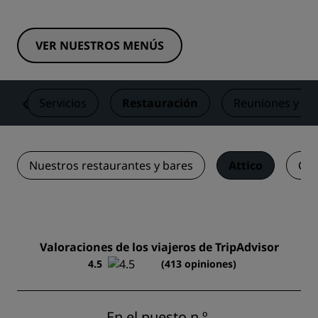
VER NUESTROS MENÚS
s
Servicios
Restauración
Reuniones y ev
Nuestros restaurantes y bares
Attico
Chi
Valoraciones de los viajeros de TripAdvisor
4.5
(413 opiniones)
En el puesto n.º