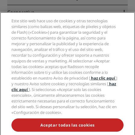
Garantía de la mejor tarifa en línea
Blog
Colaboradores
Corporativo
Destinos
Agentes de viajes
Este sitio web hace uso de cookies y otras tecnologías
Nuevos hoteles y próximas aperturas
Radisson Hotel Group
Información legal
similares (como balizas web, etiquetas de píxeles y objetos
Aplicación de Radisson Hotels
Medios
de Flash) («Cookies») para garantizar la seguridad y el
Hoteles Sports Approved
correcto funcionamiento de la página, así como para
Empleos en RHG
Centro de privacidad
Ayuda
Hoteles ideales para familias
mejorar y personalizar la publicidad y la experiencia de
Empleos en PPHE
Aviso legal
Salud y seguridad
navegación, analizar el tráfico y el uso del sitio web,
Empleos en EHL
Términos y condiciones de Radisson Rewards
Avisos al consumidor
recordar tu configuración y ofrecer soporte a nuestros
The Club by RHG
Redes sociales
Acuerdo de uso del sitio
equipos de ventas y marketing. Al seleccionar «Aceptar
Contacto
Oportunidades de desarrollo
todas las cookies» aceptas que Radisson recopile
Accesibilidad digital
Preguntas frecuentes
Marcas de Radisson Hotels
Responsabilidad social corporativa
información sobre ti y utilice las cookies conforme a lo
Declaración sobre la esclavitud moderna
Mapa del sitio
establecido en nuestro Aviso de privacidad [
haz clic aquí
]
Compras
y nuestro Aviso sobre cookies y tecnologías similares [
haz
clic aquí
]. Si seleccionas «Aceptar solo las cookies
esenciales», únicamente almacenaremos las cookies
estrictamente necesarias para el correcto funcionamiento
del sitio web. Si deseas personalizar tu selección, haz clic en
«Configuración de cookies».
NO TE PIERDAS NUESTRAS OFERTAS MÁS POPULARES
Aceptar todas las cookies