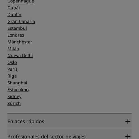
Copenhague
Dubái
Dublín
Gran Canaria
Estambul
Londres
Mánchester
Milán
Nueva Delhi
Oslo
París
Riga
Shanghái
Estocolmo
Sídney
Zúrich
Enlaces rápidos
Radisson Rewards
Profesionales del sector de viajes