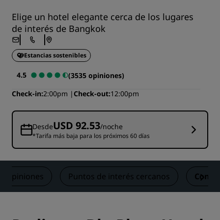
Elige un hotel elegante cerca de los lugares
de interés de Bangkok
Estancias sostenibles
4.5
(3535 opiniones)
Check-in
2:00pm
Check-out
12:00pm
USD 92.53
Desde
/noche
*Tarifa más baja para los próximos 60 días
Opiniones
Puntos de interés cercanos
Conta