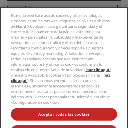
Blog
Colaboradores
Corporativo
Destinos
Agentes de viajes
Este sitio web hace uso de cookies y otras tecnologías
Nuevos hoteles y próximas aperturas
Radisson Hotel Group
Información legal
similares (como balizas web, etiquetas de píxeles y objetos
Aplicación de Radisson Hotels
Medios
de Flash) («Cookies») para garantizar la seguridad y el
Hoteles Sports Approved
correcto funcionamiento de la página, así como para
Empleos en RHG
Centro de privacidad
Ayuda
Hoteles ideales para familias
mejorar y personalizar la publicidad y la experiencia de
Empleos en PPHE
Aviso legal
Salud y seguridad
navegación, analizar el tráfico y el uso del sitio web,
Empleos en EHL
Términos y condiciones de Radisson Rewards
Avisos al consumidor
recordar tu configuración y ofrecer soporte a nuestros
The Club by RHG
Redes sociales
Acuerdo de uso del sitio
equipos de ventas y marketing. Al seleccionar «Aceptar
Contacto
Oportunidades de desarrollo
todas las cookies» aceptas que Radisson recopile
Accesibilidad digital
Preguntas frecuentes
Marcas de Radisson Hotels
Responsabilidad social corporativa
información sobre ti y utilice las cookies conforme a lo
Declaración sobre la esclavitud moderna
Mapa del sitio
establecido en nuestro Aviso de privacidad [
haz clic aquí
]
Compras
y nuestro Aviso sobre cookies y tecnologías similares [
haz
clic aquí
]. Si seleccionas «Aceptar solo las cookies
esenciales», únicamente almacenaremos las cookies
estrictamente necesarias para el correcto funcionamiento
del sitio web. Si deseas personalizar tu selección, haz clic en
«Configuración de cookies».
NO TE PIERDAS NUESTRAS OFERTAS MÁS POPULARES
Aceptar todas las cookies