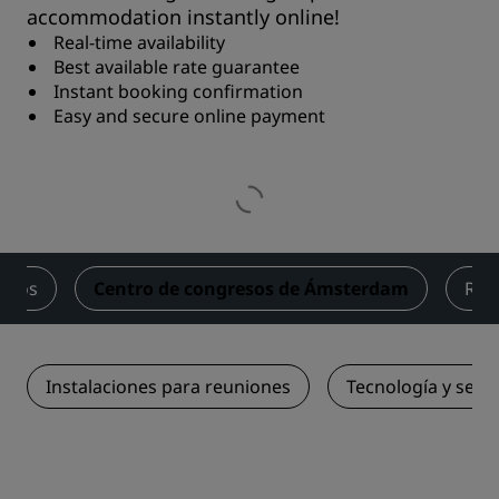
accommodation instantly online!
Real-time availability
Best available rate guarantee
Instant booking confirmation
Easy and secure online payment
icios
Centro de congresos de Ámsterdam
Res
Instalaciones para reuniones
Tecnología y servi