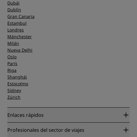
Dubái
Dublín
Gran Canaria
Estambul
Londres
Mánchester
Milán
Nueva Delhi
Oslo
París
Riga
Shanghái
Estocolmo
Sídney
Zúrich
Enlaces rápidos
Radisson Rewards
Profesionales del sector de viajes
Garantía de la mejor tarifa en línea