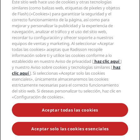
Este sitio web hace uso de cookies y otras tecnologías
Nuevos hoteles y próximas aperturas
Radisson Hotel Group
Información legal
similares (como balizas web, etiquetas de píxeles y objetos
Aplicación de Radisson Hotels
Medios
de Flash) («Cookies») para garantizar la seguridad y el
Hoteles Sports Approved
correcto funcionamiento de la página, así como para
Empleos en RHG
Centro de privacidad
Ayuda
Hoteles ideales para familias
mejorar y personalizar la publicidad y la experiencia de
Empleos en PPHE
Aviso legal
Salud y seguridad
navegación, analizar el tráfico y el uso del sitio web,
Empleos en EHL
Términos y condiciones de Radisson Rewards
Avisos al consumidor
recordar tu configuración y ofrecer soporte a nuestros
The Club by RHG
Redes sociales
Acuerdo de uso del sitio
equipos de ventas y marketing. Al seleccionar «Aceptar
Contacto
Oportunidades de desarrollo
todas las cookies» aceptas que Radisson recopile
Accesibilidad digital
Preguntas frecuentes
Marcas de Radisson Hotels
Responsabilidad social corporativa
información sobre ti y utilice las cookies conforme a lo
Declaración sobre la esclavitud moderna
Mapa del sitio
establecido en nuestro Aviso de privacidad [
haz clic aquí
]
Compras
y nuestro Aviso sobre cookies y tecnologías similares [
haz
clic aquí
]. Si seleccionas «Aceptar solo las cookies
esenciales», únicamente almacenaremos las cookies
estrictamente necesarias para el correcto funcionamiento
del sitio web. Si deseas personalizar tu selección, haz clic en
«Configuración de cookies».
NO TE PIERDAS NUESTRAS OFERTAS MÁS POPULARES
Aceptar todas las cookies
Aceptar solo las cookies esenciales
© 2026 Radisson Hotel Group.
Todos los derechos reservados. RHG
Radisson Hotel Group, Radisson, Radisson RED, Radisson Blu, Radisson