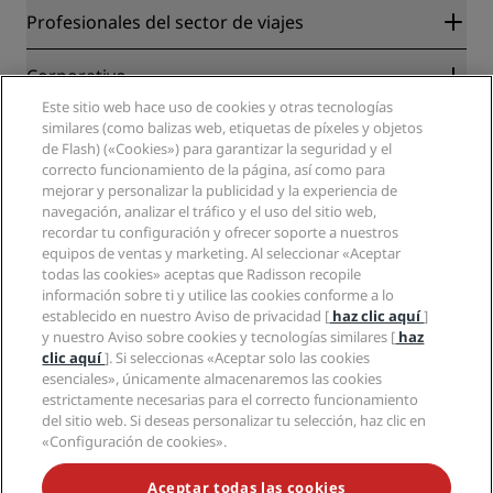
Radisson Rewards
Profesionales del sector de viajes
Garantía de la mejor tarifa en línea
Blog
Colaboradores
Corporativo
Destinos
Agentes de viajes
Este sitio web hace uso de cookies y otras tecnologías
Nuevos hoteles y próximas aperturas
Radisson Hotel Group
similares (como balizas web, etiquetas de píxeles y objetos
Información legal
Aplicación de Radisson Hotels
de Flash) («Cookies») para garantizar la seguridad y el
Medios
Hoteles Sports Approved
correcto funcionamiento de la página, así como para
Empleos en RHG
Centro de privacidad
Ayuda
Hoteles ideales para familias
mejorar y personalizar la publicidad y la experiencia de
Empleos en PPHE
Aviso legal
Salud y seguridad
navegación, analizar el tráfico y el uso del sitio web,
Empleos en EHL
Términos y condiciones de Radisson Rewards
recordar tu configuración y ofrecer soporte a nuestros
Avisos al consumidor
The Club by RHG
Redes sociales
Acuerdo de uso del sitio
equipos de ventas y marketing. Al seleccionar «Aceptar
Contacto
Oportunidades de desarrollo
todas las cookies» aceptas que Radisson recopile
Accesibilidad digital
Preguntas frecuentes
Marcas de Radisson Hotels
Responsabilidad social corporativa
información sobre ti y utilice las cookies conforme a lo
Declaración sobre la esclavitud moderna
Mapa del sitio
establecido en nuestro Aviso de privacidad [
haz clic aquí
]
Compras
y nuestro Aviso sobre cookies y tecnologías similares [
haz
clic aquí
]. Si seleccionas «Aceptar solo las cookies
esenciales», únicamente almacenaremos las cookies
estrictamente necesarias para el correcto funcionamiento
del sitio web. Si deseas personalizar tu selección, haz clic en
«Configuración de cookies».
NO TE PIERDAS NUESTRAS OFERTAS MÁS POPULARES
Aceptar todas las cookies