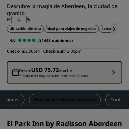
Descubre la magia de Aberdeen, la ciudad de
granito
Ubicación céntrica
Ideal para viajes de negocios
Cerca del aerop
4.0
(1448 opiniones)
Check-in
2:00pm
Check-out
12:00pm
USD 75.72
Desde
/noche
*Tarifa más baja para los próximos 60 días
piniones
Puntos de interés cercanos
Contact
El Park Inn by Radisson Aberdeen