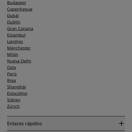
Budapest
Copenhague
Dubái
Dublín
Gran Canaria
Estambul
Londres
Mánchester
Milán
Nueva Delhi
Oslo
París
Riga
Shanghái
Estocolmo
Sídney
Zúrich
Enlaces rápidos