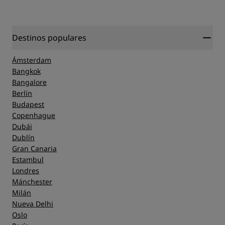
Calidad del sueño
Ubicación
Destinos populares
Ámsterdam
Limpieza
Bangkok
Bangalore
Berlín
Servicio
Budapest
Copenhague
Dubái
Dublín
Gran Canaria
Estambul
Londres
Mánchester
Milán
Nueva Delhi
Oslo