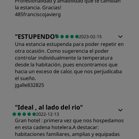
Profesionalidad y amabilidad que te cambian
Limpieza
la estancia. Gracias!
485franciscojavierg
Servicio
Habitaciones
"
ESTUPENDO
"
2023-02-15
Una estancia estupenda para poder repetir en
Calidad/precio
otra ocasión. Como sugerencia el poder
controlar individualmente la temperatura
desde la habitación, pues encontramos que
Calidad del sueño
hacia un exceso de calor, que nos perjudicaba
el sueño.
jgalle832825
Ubicación
Habitaciones
"
Ideal , al lado del rio
"
Limpieza
2022-12-13
Gran hotel : primera vez que nos hospedamos
Calidad/precio
en esta cadena hotelera.A destacar:
Servicio
habitaciones familiares, amplias y equipadas