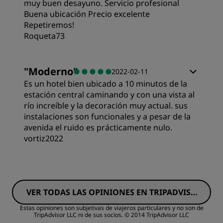
Calidad del sueño
muy buen desayuno. Servicio profesional
Buena ubicación Precio excelente
Repetiremos!
Ubicación
Roqueta73
Habitaciones
Limpieza
"
Moderno
"
2022-02-11
Es un hotel bien ubicado a 10 minutos de la
Calidad/precio
estación central caminando y con una vista al
Servicio
río increíble y la decoración muy actual. sus
instalaciones son funcionales y a pesar de la
Calidad del sueño
avenida el ruido es prácticamente nulo.
vortiz2022
Ubicación
Habitaciones
Limpieza
VER TODAS LAS OPINIONES EN TRIPADVISO
Calidad/precio
R
Estas opiniones son subjetivas de viajeros particulares y no son de
TripAdvisor LLC ni de sus socios.
© 2014 TripAdvisor LLC
Servicio