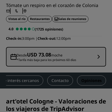
Tómate un respiro en el corazón de Colonia
Vistas al río
Restaurantes
Salas de reuniones
4.0
(1725 opiniones)
Check-in
3:00pm
Check-out
12:00pm
USD 73.08
Desde
/noche
*Tarifa más baja para los próximos 60 días
 de interés cercanos
Contacto
Opiniones
art'otel Cologne
-
Valoraciones de
los viajeros de TripAdvisor