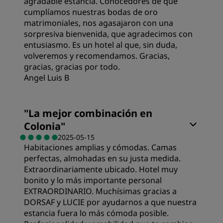
agradable estancia. Conocedores de que
cumplíamos nuestras bodas de oro
matrimoniales, nos agasajaron con una
sorpresiva bienvenida, que agradecimos con
entusiasmo. Es un hotel al que, sin duda,
volveremos y recomendamos. Gracias,
gracias, gracias por todo.
Angel Luis B
Habitaciones
"
La mejor combinación en
Colonia
"
Calidad/precio
2025-05-15
Habitaciones amplias y cómodas. Camas
perfectas, almohadas en su justa medida.
Calidad del sueño
Extraordinariamente ubicado. Hotel muy
bonito y lo más importante personal
EXTRAORDINARIO. Muchísimas gracias a
Ubicación
DORSAF y LUCIE por ayudarnos a que nuestra
estancia fuera lo más cómoda posible.