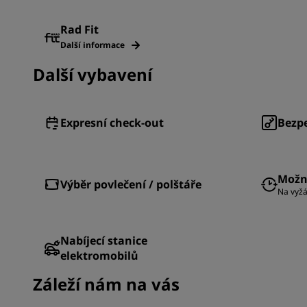
Rad Fit
Další informace
Další vybavení
Expresní check-out
Bezp
Možno
Výběr povlečení / polštáře
Na vyžá
Nabíjecí stanice
elektromobilů
Záleží nám na vás