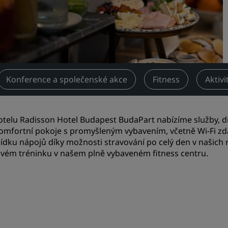
jednání
Vyžádat si cenovou nabídk
Destinace pro akce
Průmyslová řešení
Konference a společenské akce
Fitness
Aktivi
Vyhledat lety
Vyhledat lety
otelu Radisson Hotel Budapest BudaPart nabízíme služby, d
komfortní pokoje s promyšleným vybavením, včetně Wi-Fi zd
Jídlo
ídku nápojů díky možnosti stravování po celý den v našich r
svém tréninku v našem plně vybaveném fitness centru.
Vyhledat restauraci
Digitální služby
Aplikace Radisson Hotels