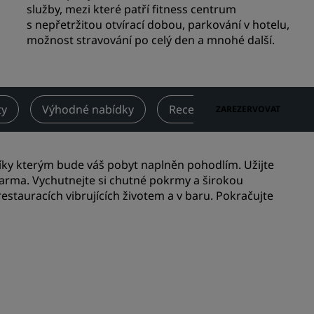
služby, mezi které patří fitness centrum
Svatební prostory
s nepřetržitou otvírací dobou, parkování v hotelu,
u
možnost stravování po celý den a mnohé další.
Udržitelnost
Pobyty pro sportovní týmy
Cestující na služební cestě
Hotely v centru města
ty
Výhodné nabídky
Recenze
Zajímavosti 
ZAREZERVOVAT
Navštivte náš blog
Radisson Rewards
íky kterým bude váš pobyt naplněn pohodlím. Užijte
arma. Vychutnejte si chutné pokrmy a širokou
Seznamte se s programem
estauracích vibrujících životem a v baru. Pokračujte
Radisson Rewards
Benefity
Jak uplatňovat body
Jak sbírat body
Bookers and Planners