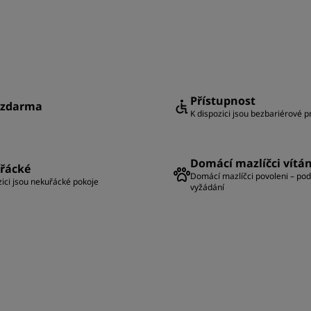
Přístupnost
i zdarma
K dispozici jsou bezbariérové p
Domácí mazlíčci vítán
řácké
Domácí mazlíčci povoleni – pod
zici jsou nekuřácké pokoje
vyžádání