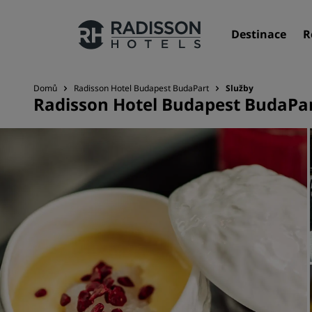
Destinace
R
Domů
Radisson Hotel Budapest BudaPart
Služby
Radisson Hotel Budapest BudaPa
Naše značky
Značky hotelů Radisson Hotels