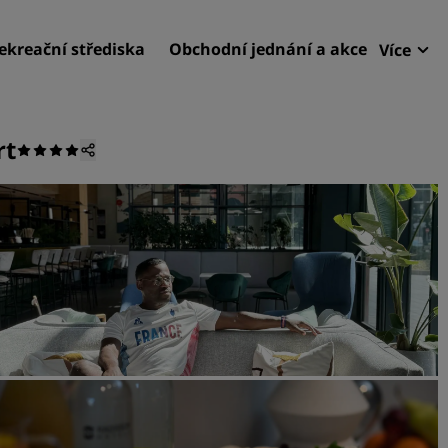
ekreační střediska
Obchodní jednání a akce
Více
Výho
Radi
rt
Moje
Najít hotel
Destinace
Rekreační střediska
Apartmány se servisem
Letištní hotely
Nové a připravované hotel
Konference a společenské
Objevte Radisson Meeting
Rezervujte si místo pro ob