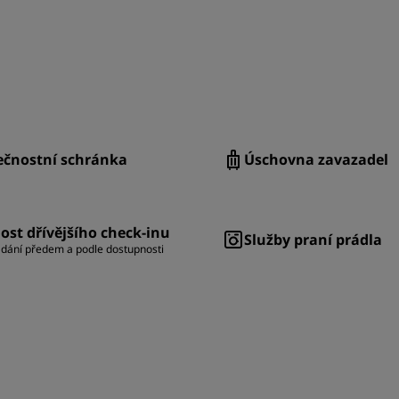
ečnostní schránka
Úschovna zavazadel
st dřívějšího check-inu
Služby praní prádla
dání předem a podle dostupnosti