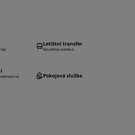
Letištní transfer
rvky
Kyvadlový autobus
i
Pokojová služba
robnosti na