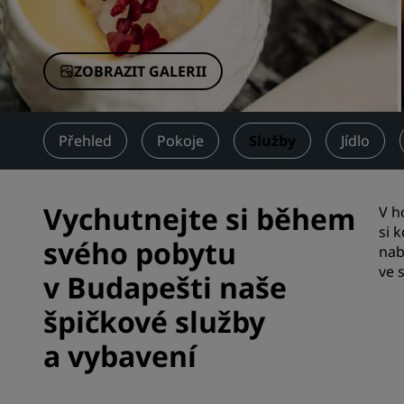
Přidružené značky v Číně
ZOBRAZIT GALERII
Přehled
Pokoje
Služby
Jídlo
Vychutnejte si během
V h
si 
svého pobytu
nab
ve 
v Budapešti naše
špičkové služby
a vybavení