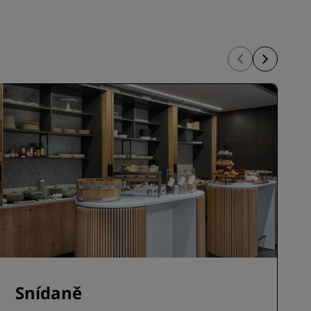
PŘIPOJIT SE
Snídaně