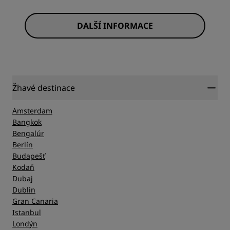
DALŠÍ INFORMACE
Žhavé destinace
Amsterdam
Bangkok
Bengalúr
Berlín
Budapešť
Kodaň
Dubaj
Dublin
Gran Canaria
Istanbul
Londýn