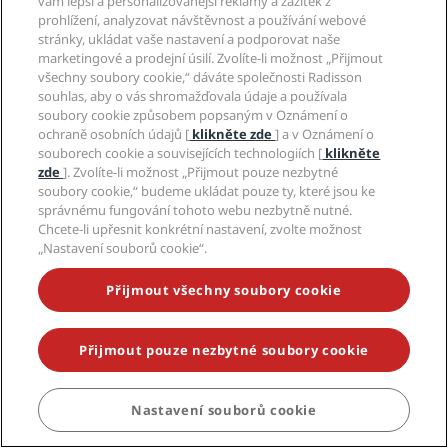
vám lepší a personalizovanější reklamy a zážitek z
Kariéry RHG
Centrum ochrany osobních údajů
Nápověda
Hotely vhodné pro rodiny
prohlížení, analyzovat návštěvnost a používání webové
Kariéry PPHE
Právní poznámka
Zdraví a bezpečnost
stránky, ukládat vaše nastavení a podporovat naše
Kariéry EHL
Obchodní a platební podmínky programu Radisson
Upozornění pro spotřebitele
marketingové a prodejní úsilí. Zvolíte-li možnost „Přijmout
The Club by RHG
Rewards
Sociální sítě
všechny soubory cookie,“ dáváte společnosti Radisson
Kontakt
Rozvoj podniku
Podmínky použití webu
souhlas, aby o vás shromažďovala údaje a používala
Časté dotazy
Značky hotelů Radisson Hotels
Odpovědné podnikání
Digitální přístupnost
soubory cookie způsobem popsaným v Oznámení o
Mapa stránek
ochraně osobních údajů [
klikněte zde
] a v Oznámení o
Nákup
Prohlášení ohledně moderního otroctví
souborech cookie a souvisejících technologiích [
klikněte
zde
]. Zvolíte-li možnost „Přijmout pouze nezbytné
soubory cookie,“ budeme ukládat pouze ty, které jsou ke
správnému fungování tohoto webu nezbytně nutné.
Chcete-li upřesnit konkrétní nastavení, zvolte možnost
„Nastavení souborů cookie“.
NIKDY NEPROPÁSNĚTE NAŠE NEJOBLÍBENĚJŠÍ AKCE
Přijmout všechny soubory cookie
Přijmout pouze nezbytné soubory cookie
© 2026 Radisson Hotel Group.
Všechna práva vyhrazena. RHG
Radisson Hotel Group, Radisson, Radisson RED, Radisson Blu, Radisson
Collection, Radisson Individuals, Park Plaza, Park Inn, Country Inn &
Suites, Prize by Radisson, Radisson Rewards a Radisson Meetings jsou
Nastavení souborů cookie
ZAREZERVOVAT
ochranné známky společnosti Radisson Hotel Group.