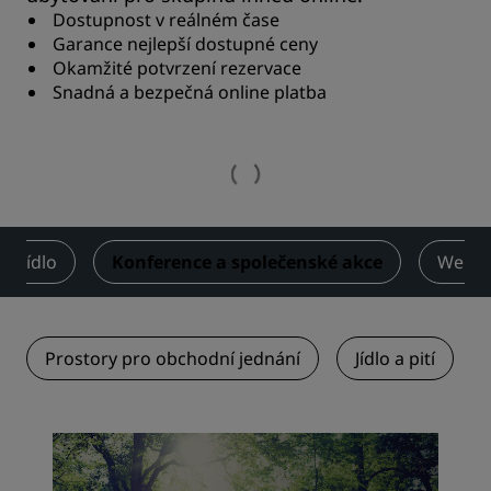
Dostupnost v reálném čase
Garance nejlepší dostupné ceny
Okamžité potvrzení rezervace
Snadná a bezpečná online platba
Jídlo
Konference a společenské akce
Wellne
Prostory pro obchodní jednání
Jídlo a pití