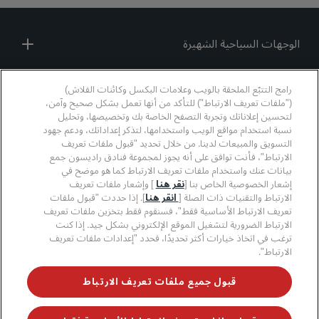
الوجهات السياحية الشهيرة
روابط سريعة
رامج التتبّع الملحقة بالويب وعلامات البكسل وكائنات الفلاش)
("ملفات تعريف الارتباط") للتأكد من أنها تعمل بشكل صحيح وآمن،
المهنيون في قطاع السفر
لتحسين إعلاناتك وتجربة التصفح الخاصة بك وتخصيصها، وتحليل
نسبة استخدام مواقع الويب واستخدامها، لتذكر إعداداتك، ودعم جهود
التسويق والمبيعات لدينا. من خلال تحديد "قبول ملفات تعريف
الشركات
الارتباط"، فأنت توافق على أنه يجوز لمجموعة فنادق راديسون جمع
بيانات عنك واستخدام ملفات تعريف الارتباط كما هو موضح في
قانوني
إشعار الخصوصية الخاص بنا [
نقر هنا
] وإشعار ملفات تعريف
الارتباط والتقنيات ذات الصلة [
انقر هنا
]. إذا حددت "قبول ملفات
تعريف الارتباط الأساسية فقط"، فسنقوم فقط بتخزين ملفات تعريف
مساعدة
الارتباط الضرورية لتشغيل الموقع الإلكتروني بشكل جيد. إذا كنت
ترغب في اتخاذ خيارات أكثر تحديدًا، فحدد "إعدادات ملفات تعريف
الارتباط".
© 2026 مجموعة فنادق راديسون.
جميع الحقوق محفوظة.
قبول جميع ملفات تعريف الارتباط
مجموعة فنادق راديسون (RHG)، وراديسون، وراديسون رِد،
وراديسون بلو، وراديسون كوليكشن، وراديسون إنديفيديولز،
وبارك بلازا، وبارك إن، وكانتري إن آند سويتس، وPrize by