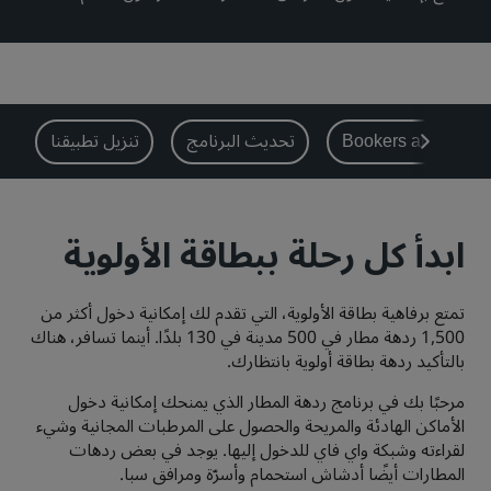
بارك بلازا
بارك إن باي راديسون
فنادق في وسط المدينة
تفضل بزيارة مدونتنا
Bookers and Plann
تحديث البرنامج
تنزيل تطبيقنا
Prize by Radisson
كانتري إن آند سويتس
ابدأ كل رحلة ببطاقة الأولوية
العلامات التجارية التابعة في الصين
Jin Jiang
J.
تمتع برفاهية بطاقة الأولوية، التي تقدم لك إمكانية دخول أكثر من
1,500 ردهة مطار في 500 مدينة في 130 بلدًا. أينما تسافر، هناك
بالتأكيد ردهة بطاقة أولوية بانتظارك.
Golden Tulip
Kunlun
مرحبًا بك في برنامج ردهة المطار الذي يمنحك إمكانية دخول
الأماكن الهادئة والمريحة والحصول على المرطبات المجانية وشيء
لقراءته وشبكة واي فاي للدخول إليها. يوجد في بعض ردهات
المطارات أيضًا أدشاش استحمام وأسرّة ومرافق سبا.