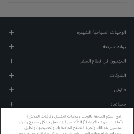
الوجهات السياحية الشهيرة
روابط سريعة
المهنيون في قطاع السفر
الشركات
قانوني
مساعدة
رامج التتبّع الملحقة بالويب وعلامات البكسل وكائنات الفلاش)
وسائل التواصل الاجتماعي
("ملفات تعريف الارتباط") للتأكد من أنها تعمل بشكل صحيح وآمن،
لتحسين إعلاناتك وتجربة التصفح الخاصة بك وتخصيصها، وتحليل
نسبة استخدام مواقع الويب واستخدامها، لتذكر إعداداتك، ودعم جهود