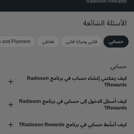
Radisson Rewards
بارك بلازا
بارك إن باي راديسون
فنادق في وسط المدينة
الأسئلة الشائعة
تفضل بزيارة مدونتنا
Prize by Radisson
كانتري إن آند سويتس
حسابي
فئتي ومزايا فئتي
نقاطي
 and Planners
حسابي
العلامات التجارية التابعة في الصين
Jin Jiang
J.
كيف يمكنني إنشاء حساب في برنامج Radisson
Rewards؟
Kunlun
Golden Tulip
كيف أسجّل الدخول إلى حسابي في برنامج Radisson
Rewards؟
كيف أنشّط حسابي في برنامج Radisson Rewards؟