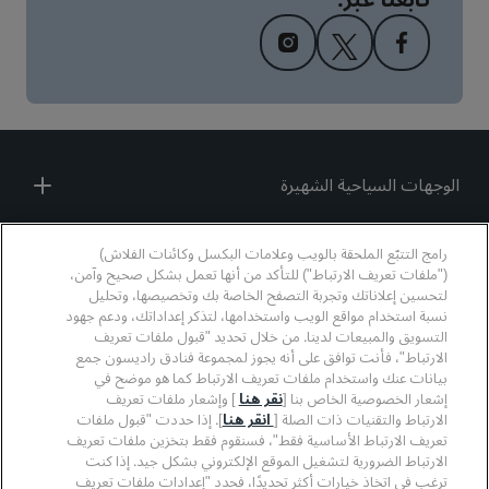
الوجهات السياحية الشهيرة
روابط سريعة
رامج التتبّع الملحقة بالويب وعلامات البكسل وكائنات الفلاش)
("ملفات تعريف الارتباط") للتأكد من أنها تعمل بشكل صحيح وآمن،
المهنيون في قطاع السفر
لتحسين إعلاناتك وتجربة التصفح الخاصة بك وتخصيصها، وتحليل
نسبة استخدام مواقع الويب واستخدامها، لتذكر إعداداتك، ودعم جهود
التسويق والمبيعات لدينا. من خلال تحديد "قبول ملفات تعريف
الشركات
الارتباط"، فأنت توافق على أنه يجوز لمجموعة فنادق راديسون جمع
بيانات عنك واستخدام ملفات تعريف الارتباط كما هو موضح في
قانوني
إشعار الخصوصية الخاص بنا [
نقر هنا
] وإشعار ملفات تعريف
الارتباط والتقنيات ذات الصلة [
انقر هنا
]. إذا حددت "قبول ملفات
تعريف الارتباط الأساسية فقط"، فسنقوم فقط بتخزين ملفات تعريف
مساعدة
الارتباط الضرورية لتشغيل الموقع الإلكتروني بشكل جيد. إذا كنت
ترغب في اتخاذ خيارات أكثر تحديدًا، فحدد "إعدادات ملفات تعريف