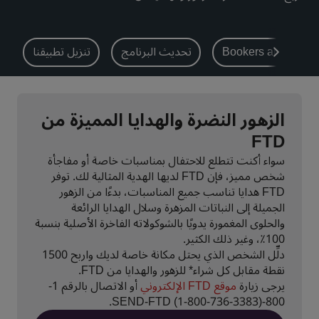
بارك بلازا
بارك إن باي راديسون
فنادق في وسط المدينة
Bookers and Plann
تحديث البرنامج
تنزيل تطبيقنا
تفضل بزيارة مدونتنا
Prize by Radisson
كانتري إن آند سويتس
الزهور النضرة والهدايا المميزة من
FTD
العلامات التجارية التابعة في الصين
سواء أكنت تتطلع للاحتفال بمناسبات خاصة أو مفاجأة
Jin Jiang
J.
شخص مميز، فإن FTD لديها الهدية المثالية لك. توفر
FTD هدايا تناسب جميع المناسبات، بدءًا من الزهور
الجميلة إلى النباتات المزهرة وسلال الهدايا الرائعة
والحلوى المغمورة يدويًا بالشوكولاته الفاخرة الأصلية بنسبة
100٪، وغير ذلك الكثير.
Golden Tulip
Kunlun
دلِّل الشخص الذي يحتل مكانة خاصة لديك واربح 1500
نقطة مقابل كل شراء* للزهور والهدايا من FTD.
يرجى زيارة
موقع FTD الإلكتروني
أو الاتصال بالرقم 1-
800-SEND-FTD (1-800-736-3383).