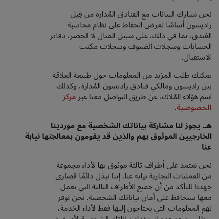
نحن نشارك البيانات مع الفنادق المُدارة من قِبل
راديسون أساسًا لغرض الحفاظ على نظام محاسبة
الفندق، بما في ذلك، على سبيل المثال لا الحصر، دفاتر
الحسابات وسجلات الضيوف وسجلات مكتب
الاستقبال.
يمكنك طلب المزيد من المعلومات حول طبيعة العلاقة
بين راديسون ومالكي فنادق راديسون المُدارة، وكذلك
اسم هؤلاء المُلاك، عن طريق التواصل معنا عبر
مركز
الخصوصية
.
هـ.
يجوز لنا مشاركة بياناتك الشخصية مع موردينا
الخارجيين الموثوق بهم والذين قد يقومون بمعالجتها نيابة
عنا
نحن نعتمد على أطراف ثالثة موثوق بها لأداء مجموعة
من العمليات التجارية نيابة عنا. إننا نبذل دائمًا قصارى
جهدنا للتأكد من أن جميع الأطراف الثالثة التي نعمل
معها ستحافظ على أمان بياناتك الشخصية. نحن نوفر
لهم المعلومات التي يحتاجون إليها فقط لأداء الخدمة،