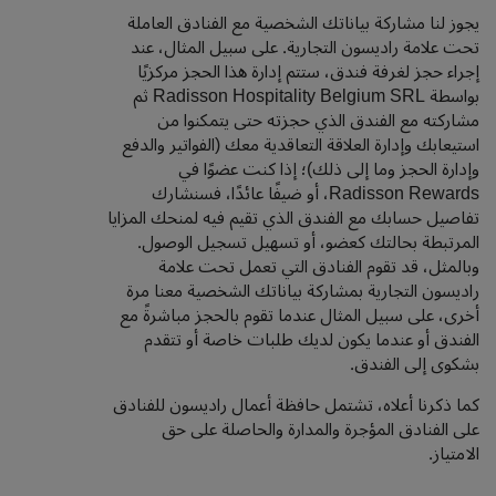
يجوز لنا مشاركة بياناتك الشخصية مع الفنادق العاملة
تحت علامة راديسون التجارية. على سبيل المثال، عند
إجراء حجز لغرفة فندق، ستتم إدارة هذا الحجز مركزيًا
بواسطة Radisson Hospitality Belgium SRL ثم
مشاركته مع الفندق الذي حجزته حتى يتمكنوا من
استيعابك وإدارة العلاقة التعاقدية معك (الفواتير والدفع
وإدارة الحجز وما إلى ذلك)؛ إذا كنت عضوًا في
Radisson Rewards، أو ضيفًا عائدًا، فسنشارك
تفاصيل حسابك مع الفندق الذي تقيم فيه لمنحك المزايا
المرتبطة بحالتك كعضو، أو تسهيل تسجيل الوصول.
وبالمثل، قد تقوم الفنادق التي تعمل تحت علامة
راديسون التجارية بمشاركة بياناتك الشخصية معنا مرة
أخرى، على سبيل المثال عندما تقوم بالحجز مباشرةً مع
الفندق أو عندما يكون لديك طلبات خاصة أو تتقدم
بشكوى إلى الفندق.
كما ذكرنا أعلاه، تشتمل حافظة أعمال راديسون للفنادق
على الفنادق المؤجرة والمدارة والحاصلة على حق
الامتياز.