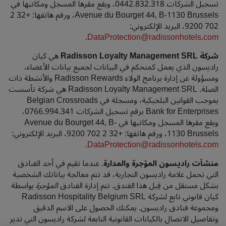
تسجيل الشركات 0442.832.318، ويقع مقرها المسجل ومكاتبها في
Avenue du Bourget 44, B-1130 Brussels، ورقم هاتفها: +32 2
702 9200، البريد الإلكتروني:
.
DataProtection@radissonhotels.com
شركة Radisson Loyalty Management SRL
هي كيان
راديسون الذي يعمل كمتحكم في البيانات لجميع بيانات الأعضاء،
ومسؤولة عن إدارة برنامج الولاء Radisson Rewards والأنشطة ذات
الصلة. Radisson Loyalty Management SRL هي شركة تأسست
بموجب القوانين البلجيكية، ومسجلة في Belgian Crossroads
Bank for Enterprises برقم تسجيل الشركات 0766.994.341،
ويقع مقرها المسجل ومكاتبها في Avenue du Bourget 44, B-
1130 Brussels، ورقم هاتفها: +32 2 702 9200، البريد الإلكتروني:
.
DataProtection@radissonhotels.com
منشآت راديسون المؤجرة والمدارة
. عندما تقيم في أحد الفنادق
التي تحمل علامة راديسون التجارية، قد تتم معالجة بياناتك الشخصية
بشكل مستقل من قِبل هذا الفندق. تتم إدارة الفنادق
المؤجرة
بواسطة
كيان قانوني تابع لشركة Radisson Hospitality Belgium SRL
ومجموعة فنادق راديسون. يمكنك الحصول على الاسم الدقيق
وتفاصيل الاتصال بالكيانات القانونية التابعة لشركة راديسون التي تدير