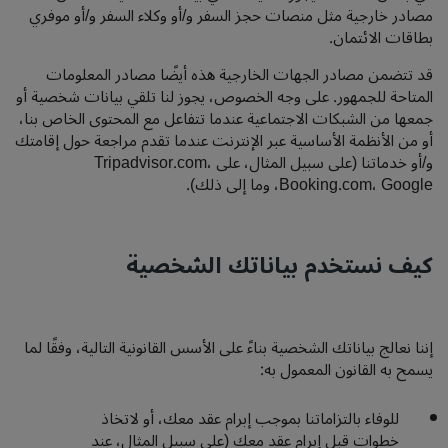
مصادر خارجية مثل منصات حجز السفر و/أو وكلاء السفر و/أو موفري
بطاقات الائتمان.
قد تتضمن مصادر الجهات الخارجية هذه أيضًا مصادر المعلومات
المتاحة للجمهور. على وجه الخصوص، يجوز لنا تلقي بيانات شخصية أو
جمعها من الشبكات الاجتماعية عندما تتفاعل مع المحتوى الخاص بنا،
أو من الأنظمة الأساسية عبر الإنترنت عندما تقدم مراجعة حول إقامتك
و/أو خدماتنا (على سبيل المثال، على Tripadvisor.com،
Booking.com، Google، وما إلى ذلك).
كيف نستخدم بياناتك الشخصية
إننا نعالج بياناتك الشخصية بناءً على الأسس القانونية التالية، وفقًا لما
يسمح به القانون المعمول به:
للوفاء بالتزاماتنا بموجب إبرام عقد معك، أو لاتخاذ
خطوات قبل إبرام عقد معك (على سبيل المثال، عند