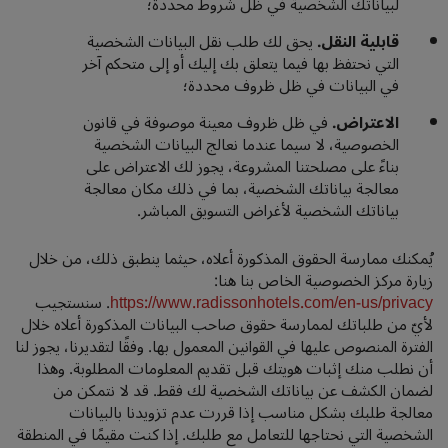
لبياناتك الشخصية في ظل شروط محددة؛
قابلية النقل.
يحق لك طلب نقل البيانات الشخصية
التي نحتفظ بها فيما يتعلق بك إليك أو إلى متحكم آخر
في البيانات في ظل ظروف محددة؛
الاعتراض.
في ظل ظروف معينة موصوفة في قانون
الخصوصية، لا سيما عندما نعالج البيانات الشخصية
بناءً على مصلحتنا المشروعة، يجوز لك الاعتراض على
معالجة بياناتك الشخصية، بما في ذلك مكان معالجة
بياناتك الشخصية لأغراض التسويق المباشر.
يُمكنك ممارسة الحقوق المذكورة أعلاه، حيثما ينطبق ذلك، من خلال
زيارة مركز الخصوصية الخاص بنا هنا:
https://www.radissonhotels.com/en-us/privacy
. سنستجيب
لأيّ من طلباتك لممارسة حقوق صاحب البيانات المذكورة أعلاه خلال
الفترة المنصوص عليها في القوانين المعمول بها. وفقًا لتقديرنا، يجوز لنا
أن نطلب منك إثبات هويتك قبل تقديم المعلومات المطلوبة. وهذا
لضمان الكشف عن بياناتك الشخصية لك فقط. قد لا نتمكن من
معالجة طلبك بشكل مناسب إذا قررت عدم تزويدنا بالبيانات
الشخصية التي نحتاجها للتعامل مع طلبك. إذا كنت مقيمًا في المنطقة