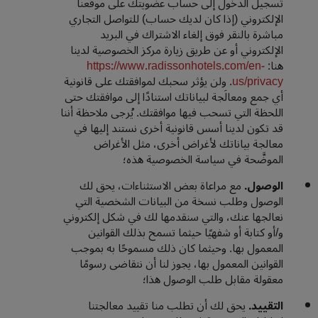
تسجيل الدخول إلى حساب عضويتك على موقعنا
الإلكتروني (إذا كان لديك حساب) للتواصل التجاري
مباشرة بالنقر فوق إلغاء الاشتراك في البريد
الإلكتروني أو عن طريق زيارة مركز الخصوصية لدينا
هنا:
https://www.radissonhotels.com/en-
us/privacy
. ولن يؤثر سحبك لموافقتك على قانونية
أي جمع ومعالَجة لبياناتك استنادًا إلى موافقتك حتى
اللحظة التي تسحب فيها موافقتك. يُرجى ملاحظة أننا
قد تكون لدينا أسس قانونية أخرى نستند إليها في
معالجة بياناتك لأغراض أخرى، مثل الأغراض
الموضَّحة في سياسة الخصوصية هذه؛
الوصول.
مع مراعاة بعض الاستثناءات، يحق لك
الوصول وطلب نسخة من البيانات الشخصية التي
نعالجها عنك، والتي سنقدمها لك في شكل إلكتروني
و/أو كتابة أو شفهيًا حيثما تسمح بذلك القوانين
المعمول بها. وحيثما كان ذلك مسموحًا به بموجب
القوانين المعمول بها، يجوز لنا أن نتقاضى رسومًا
معقولة مقابل طلب الوصول هذا؛
التقييد.
يحق لك أن تطلب منا تقييد معالجتنا