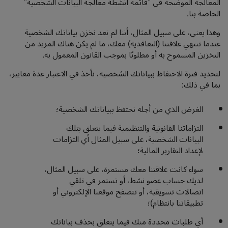
المعالجة الموضحة في "قائمة أنشطة معالجة البيانات الشخصية"
الخاصة بنا.
وهذا يعني، على سبيل المثال، أننا لم نعد نخزن بياناتك الشخصية
عندما تنتهي علاقتنا (التعاقدية) معك، ما لم يكن هناك المزيد من
التخزين المسموح به أو مطلوبًا بموجب القانون المعمول به.
لتحديد فترة الاحتفاظ ببياناتك الشخصية، نأخذ في الاعتبار عدة معايير،
بما في ذلك:
الغرض الذي من أجله نحتفظ ببياناتك الشخصية؛
التزاماتنا القانونية والتنظيمية فيما يتعلق بتلك
البيانات الشخصية، على سبيل المثال أي التزامات
لإعداد التقارير المالية؛
سواء كانت علاقتنا معك مستمرة، على سبيل المثال،
لديك حساب عضو نشط، أو تستمر في تلقي
اتصالات تسويقية، أو تتصفح موقعنا الإلكتروني أو
تطبيقاتنا بانتظام)؛
أي طلبات محددة منك فيما يتعلق بحذف بياناتك