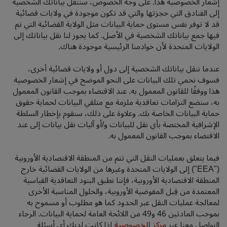
إشعار الخصوصية هذا. على وجه الخصوص، سننقل بياناتك الشخصية
إلى الفنادق التي حجزتها والتي قد تكون موجودة في ولايات قضائية
قد لا توفر نفس مستوى حماية البيانات مثل الولاية القضائية التي تم
فيها جمع بياناتك الشخصية في الأصل. كما يجوز لنا نقل بياناتك إلى
الولايات المتحدة لأن خوادمنا الرئيسية موجودة هناك.
عندما ننقل بياناتك الشخصية إلى دول أو ولايات قضائية أخرى،
فسوف نحمي تلك البيانات على النحو الموضح في إشعار الخصوصية
هذا ووفقًا للقانون المعمول به. عند الاقتضاء بموجب القانون المعمول
به، سنضع التزامات تعاقدية ملزمة مع متلقي البيانات لحماية حقوق
حماية البيانات الخاصة بك. وعلاوة على ذلك، سنقوم بإخطار السلطة
الإشرافية المختصة بأي نقل للبيانات و/أو آليات نقل بيانات إلى عند
الاقتضاء بموجب القانون المعمول به.
فيما يتعلق بعمليات النقل التي تتم من المنطقة الاقتصادية الأوروبية
("EEA") إلى الولايات المتحدة وغيرها من الولايات القضائية خارج
المنطقة الاقتصادية الأوروبية، فإننا نطبق البنود التعاقدية القياسية
المعتمدة من قِبل المفوضية الأوروبية، والحلول المناسبة الأخرى
لمعالجة عمليات النقل عبر الحدود كما هو مطلوب أو مسموح به
بموجب المادتين 46 و49 من اللائحة العامة لحماية البيانات. الرجاء
التواصل معنا عبر
مركز الخصوصية
إذا كانت لديك أي أسئلة