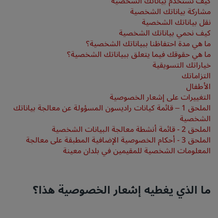
كيف نستخدم بياناتك الشخصية
مشاركة بياناتك الشخصية
بارك بلازا
بارك إن باي راديسون
نقل بياناتك الشخصية
فنادق في وسط المدينة
كيف نحمي بياناتك الشخصية
ما هي مدة احتفاظنا ببياناتك الشخصية؟
تفضل بزيارة مدونتنا
ما هي حقوقك فيما يتعلق ببياناتك الشخصية؟
Prize by Radisson
كانتري إن آند سويتس
خياراتك التسويقية
التزاماتك
الأطفال
التغييرات على إشعار الخصوصية
العلامات التجارية التابعة في الصين
الملحق 1 – قائمة كيانات راديسون المسؤولة عن معالجة بياناتك
Jin Jiang
J.
الشخصية
الملحق 2 - قائمة أنشطة معالجة البيانات الشخصية
الملحق 3 - أحكام الخصوصية الإضافية المطبقة على معالجة
المعلومات الشخصية للمقيمين في بلدان معينة
Golden Tulip
Kunlun
ما الذي يغطيه إشعار الخصوصية هذا؟