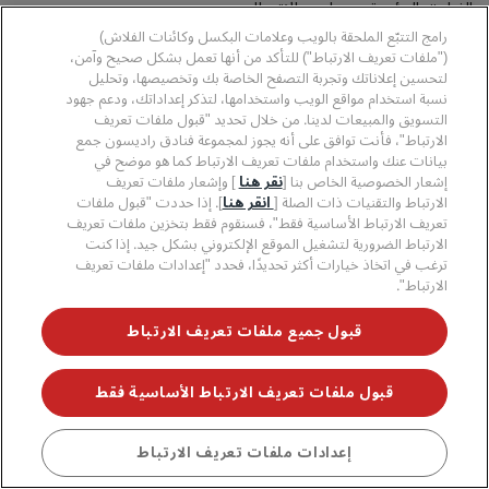
الفنادق المؤجرة عن طريق الاتصال
بـ
DataProtection@radissonhotels.com
. يُرجى ملاحظة أنه على
رامج التتبّع الملحقة بالويب وعلامات البكسل وكائنات الفلاش)
الرغم من أن الفنادق
المُدارة
تُدار من قِبل كيان تابع لشركة راديسون،
("ملفات تعريف الارتباط") للتأكد من أنها تعمل بشكل صحيح وآمن،
إلا أنها ليست مملوكة لشركة راديسون. الفنادق الحاصلة على حقوق
لتحسين إعلاناتك وتجربة التصفح الخاصة بك وتخصيصها، وتحليل
نسبة استخدام مواقع الويب واستخدامها، لتذكر إعداداتك، ودعم جهود
الامتياز تملكها وتديرها كيانات منفصلة عن شركة راديسون.
التسويق والمبيعات لدينا. من خلال تحديد "قبول ملفات تعريف
الارتباط"، فأنت توافق على أنه يجوز لمجموعة فنادق راديسون جمع
بيانات عنك واستخدام ملفات تعريف الارتباط كما هو موضح في
الملحق 2 - قائمة أنشطة معالجة البيانات
إشعار الخصوصية الخاص بنا [
نقر هنا
] وإشعار ملفات تعريف
الارتباط والتقنيات ذات الصلة [
انقر هنا
]. إذا حددت "قبول ملفات
الشخصية
تعريف الارتباط الأساسية فقط"، فسنقوم فقط بتخزين ملفات تعريف
الارتباط الضرورية لتشغيل الموقع الإلكتروني بشكل جيد. إذا كنت
ترغب في اتخاذ خيارات أكثر تحديدًا، فحدد "إعدادات ملفات تعريف
الارتباط".
انقر هنا لمشاهدة جميع الأنشطة
قبول جميع ملفات تعريف الارتباط
الملحق 3 - أحكام الخصوصية الإضافية
قبول ملفات تعريف الارتباط الأساسية فقط
المطبقة على معالجة المعلومات الشخصية
إعدادات ملفات تعريف الارتباط
للمقيمين في بلدان معينة