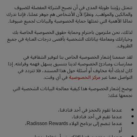
تتمثل رؤيتنا طويلة المدى في أن نصبح الشركة المفضلة للضيوف
والمالكين والمواهب. ونظرًا لأن الأشخاص هم جوهر عملنا، فإننا ندرك
تمامًا الأهمية التي تمثلها حماية الخصوصية والبيانات لجميع ضيوفنا.
لذلك، نحن ملتزمون باحترام وحماية حقوق الخصوصية الخاصة بك
وخياراتك ومعاملة بياناتك الشخصية بأقصى درجات العناية في جميع
الظروف.
لقد صممنا إشعار الخصوصية الخاص بنا لتوفير الشفافية في
ممارسات ومبادئ الخصوصية لدينا بتنسيق يسهل فهمه وقراءته. إذا
كان لديك أية مخاوف أو أسئلة حول هذا المستند، فلا تتردد في
التواصل معنا عبر
مركز الخصوصية
في أي وقت.
يوضح إشعار الخصوصية هذا كيفية معالجة البيانات الشخصية التي
نجمعها عنك:
عندما تقوم بالحجز في أحد فنادقنا،
عندما تقيم في أحد فنادقنا،
عندما تنضم إلى برنامج الولاء Radisson Rewards،
أو