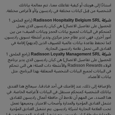
استنادًا إلى هويتك أو كيفية تفاعلك معنا، تتم معالجة بياناتك
الشخصية من قِبل كيانات مختلفة في راديسون و/أو لأغراض مختلفة.
شركة Radisson Hospitality Belgium SRL
(راجع الملحق 1
للحصول على تفاصيل الاتصال) هي كيان راديسون الذي يعمل
كمتحكم في البيانات لجميع بيانات الحجز وبيانات الضيف؛ من بين
أمور أخرى، فهي تدير نظام حجز مركزي وتدير أنشطة تسويق راديسون.
كما تحتفظ بقاعدة بيانات عالمية للضيوف الذين (لديهم) إقامة في
الفنادق التي تحمل علامة راديسون التجارية.
شركة Radisson Loyalty Management SRL
(راجع الملحق 1
للحصول على تفاصيل الاتصال) هي كيان راديسون الذي يدير برنامج
الولاء Radisson Rewards والأنشطة ذات الصلة؛ هي التي تتحكم
في البيانات لجميع البيانات الشخصية المتعلقة بهذا البرنامج، مثل
بيانات الأعضاء.
بالإضافة إلى ذلك، عند إقامتك في أحد فنادقنا، سيعالج هذا الفندق
بياناتك الشخصية كمتحكم مستقل في البيانات لأغراضه الخاصة. في
هذا الصدد، من المهم أن نلاحظ أن حافظة أعمال راديسون للفنادق
تشمل الفنادق المؤجرة والمدارة وأصحاب الامتياز، وجميعها تعمل
تحت العلامة التجارية لشركة راديسون. يتم تشغيل الفنادق المؤجرة
والمدارة بواسطة كيان راديسون. يتم تشغيل الفنادق الممنوحة من قِبل