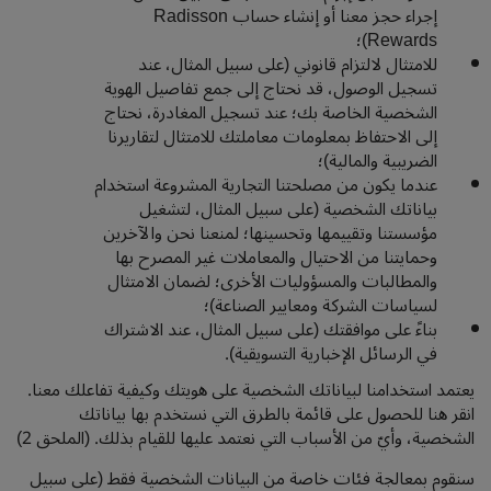
إجراء حجز معنا أو إنشاء حساب Radisson
Rewards)؛
للامتثال لالتزام قانوني (على سبيل المثال، عند
تسجيل الوصول، قد نحتاج إلى جمع تفاصيل الهوية
الشخصية الخاصة بك؛ عند تسجيل المغادرة، نحتاج
إلى الاحتفاظ بمعلومات معاملتك للامتثال لتقاريرنا
الضريبية والمالية)؛
عندما يكون من مصلحتنا التجارية المشروعة استخدام
بياناتك الشخصية (على سبيل المثال، لتشغيل
مؤسستنا وتقييمها وتحسينها؛ لمنعنا نحن والآخرين
وحمايتنا من الاحتيال والمعاملات غير المصرح بها
والمطالبات والمسؤوليات الأخرى؛ لضمان الامتثال
لسياسات الشركة ومعايير الصناعة)؛
بناءً على موافقتك (على سبيل المثال، عند الاشتراك
في الرسائل الإخبارية التسويقية).
يعتمد استخدامنا لبياناتك الشخصية على هويتك وكيفية تفاعلك معنا.
انقر هنا للحصول على قائمة بالطرق التي نستخدم بها بياناتك
الشخصية، وأيّ من الأسباب التي نعتمد عليها للقيام بذلك. (الملحق 2)
سنقوم بمعالجة فئات خاصة من البيانات الشخصية فقط (على سبيل