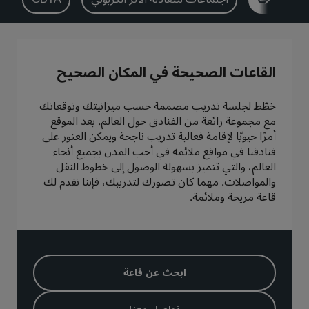
بارك بلازا
بارك إن باي راديسون
فنادق في وسط المدينة
القاعات الصحيحة في المكان الصحيح
تفضل بزيارة مدونتنا
Prize by Radisson
كانتري إن آند سويتس
خطّط لجلسة تدريب مصممة حسب ميزانيتك وتوقعاتك
مع مجموعة رائعة من الفنادق حول العالم. يعد الموقع
أمرًا حيويًا لإقامة فعالية تدريب ناجحة ويمكن العثور على
فنادقنا في مواقع ملائمة في أحب المدن بجميع أنحاء
العلامات التجارية التابعة في الصين
Jin Jiang
J.
العالم، والتي تتميز بسهولة الوصول إلى خطوط النقل
والمواصلات. مهما كان تصورك لتدريبك، فإننا نقدم لك
قاعة مريحة وملائمة.
Golden Tulip
Kunlun
ابحث عن قاعة