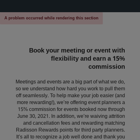
بارك بلازا
بارك إن باي راديسون
فنادق في وسط المدينة
A problem occurred while rendering this section
تفضل بزيارة مدونتنا
Prize by Radisson
كانتري إن آند سويتس
Book your meeting or event with
flexibility and earn a 15%
commission
العلامات التجارية التابعة في الصين
Jin Jiang
J.
Meetings and events are a big part of what we do,
so we understand how hard you work to pull them
off seamlessly. To help make your job easier (and
more rewarding!), we’re offering event planners a
Golden Tulip
Kunlun
15% commission for events booked now through
June 30, 2021. In addition, we’re waiving attrition
and cancellation fees and rewarding matching
Radisson Rewards points for third party planners.
It’s all to recognize a job well done and thank you