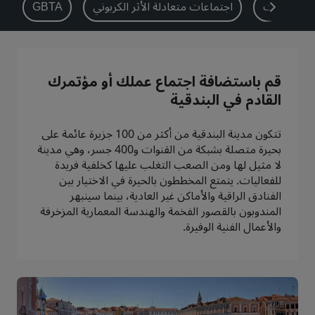
اع الفعاليات
اجتماعات متعادلة الأثر الكربوني
GBTA
بارك بلازا
بارك إن باي راديسون
فنادق في وسط المدينة
تفضل بزيارة مدونتنا
قم باستضافة اجتماع عملك أو مؤتمرك
Prize by Radisson
كانتري إن آند سويتس
القادم في البندقية
تتكون مدينة البندقية من أكثر من 100 جزيرة عائمة على
بحيرة متصلة بشبكة من القنوات و400 جسر، وهي مدينة
العلامات التجارية التابعة في الصين
لا مثيل لها ومن الصعب التغلب عليها كخلفية فريدة
Jin Jiang
J.
للفعاليات. يتمتع المخططون بالحيرة في الاختيار بين
الفنادق الراقية والأماكن غير العادية، بينما سينبهر
المندوبون بالقصور الفخمة والهندسة المعمارية المزخرفة
والأعمال الفنية الوفيرة.
Golden Tulip
Kunlun