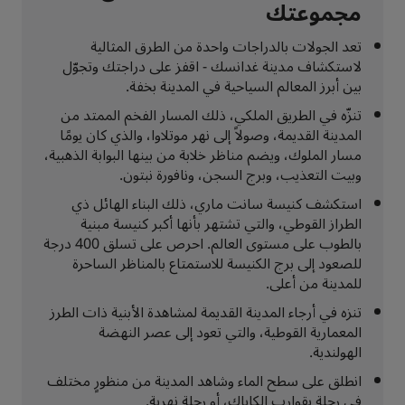
مجموعتك
تعد الجولات بالدراجات واحدة من الطرق المثالية
لاستكشاف مدينة غدانسك - اقفز على دراجتك وتجوّل
بين أبرز المعالم السياحية في المدينة بخفة.
تنزّه في الطريق الملكي، ذلك المسار الفخم الممتد من
المدينة القديمة، وصولاً إلى نهر موتلاوا، والذي كان يومًا
مسار الملوك، ويضم مناظر خلابة من بينها البوابة الذهبية،
وبيت التعذيب، وبرج السجن، ونافورة نبتون.
استكشف كنيسة سانت ماري، ذلك البناء الهائل ذي
الطراز القوطي، والتي تشتهر بأنها أكبر كنيسة مبنية
بالطوب على مستوى العالم. احرص على تسلق 400 درجة
للصعود إلى برج الكنيسة للاستمتاع بالمناظر الساحرة
للمدينة من أعلى.
تنزه في أرجاء المدينة القديمة لمشاهدة الأبنية ذات الطرز
المعمارية القوطية، والتي تعود إلى عصر النهضة
الهولندية.
انطلق على سطح الماء وشاهد المدينة من منظورٍ مختلف
في رحلة بقوارب الكاياك، أو رحلة نهرية.