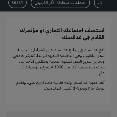
اع الفعاليات
اجتماعات متعادلة الأثر الكربوني
GBTA
بارك بلازا
بارك إن باي راديسون
فنادق في وسط المدينة
تفضل بزيارة مدونتنا
استضف اجتماعك التجاري أو مؤتمرك
Prize by Radisson
كانتري إن آند سويتس
القادم فٍي غدانسك
تقع غدانسك فٍي خليج غدانسك على الشواطئ الجنوبية
لبحر البلطيق، وهي العاصمة البحرية لبولندا. كمركز جامعي
العلامات التجارية التابعة في الصين
وتجاري سريع النمو، تشتهر المدينة بمنظمي الأحداث،
Jin Jiang
J.
حيث تستضيف أكثر مِن 1800 اجتماع ومؤتمرات كل
عام.
تُعد مدينة غدانسك بوتقة ثقافية ذات تاريخ غني، وتقدم
ترحيبًا حارًا وتجربة لا تُنسى للمندوبين.
Golden Tulip
Kunlun