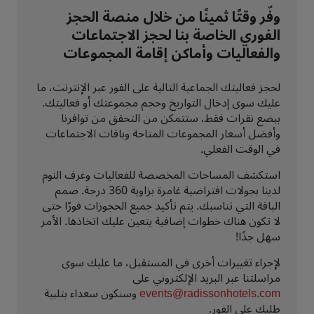
وفّر وقتًا ثمينًا من خلال منصة الحجز
الفوري الخاصة بنا لحجز الاجتماعات
والفعاليات وأماكن إقامة المجموعات
لحجز فعاليتك الجماعية التالية على الفور عبر الإنترنت، ما
عليك سوى إدخال التواريخ وحجم مجموعتك أو فعاليتك.
ببضع نقرات فقط، ستتمكن من التحقق من توافرنا
وأفضل أسعار المجموعات المتاحة وباقات الاجتماعات
في الوقت الفعلي.
استكشف المساحات المخصصة للفعاليات وغرف النوم
لدينا بجولات افتراضية غامرة بزاوية 360 درجة. صمم
الباقة التي تناسبك. يتم تأكيد جميع الحجوزات فورًا حتى
لا تكون هناك خطوات إضافية يتعين عليك اتخاذها. الأمر
سهل جدًا!
لإجراء تغييرات أخرى في المستقبل، ما عليك سوى
مراسلتنا عبر البريد الإلكتروني على
events@radissonhotels.com
وسنكون سعداء بتلبية
طلبك على الفور.