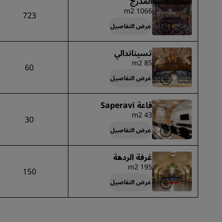
المدرج
1066 m2
723
عرض التفاصيل
تسيناندالي
85 m2
60
عرض التفاصيل
قاعة Saperavi
43 m2
30
عرض التفاصيل
غرفة الردهة
195 m2
150
عرض التفاصيل