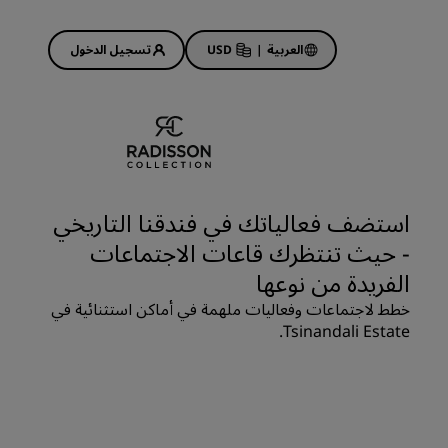
العربية
|
USD
تسجيل الدخول
Rad
عروض الفنادق
استكشف عروضنا
استضف فعالياتك في فندقنا التاريخي
ابدأ الآن لربح الكثير
- حيث تنتظرك قاعات الاجتماعات
Deals of the Day
الفريدة من نوعها
احجز مقدمًا
خطط لاجتماعات وفعاليات ملهمة في أماكن استثنائية في
 قريبًا
اطلع على الباقات المتاحة لدينا
Tsinandali Estate.
أفكار السفر
فنادق مناسبة للعائلات
Rad Pets