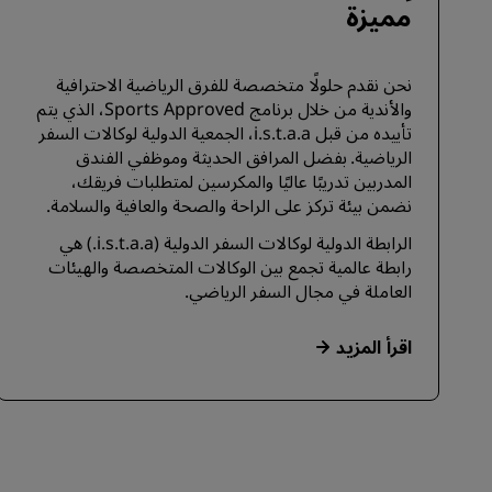
مميزة
نحن نقدم حلولًا متخصصة للفرق الرياضية الاحترافية
والأندية من خلال برنامج Sports Approved، الذي يتم
تأييده من قبل i.s.t.a.a، الجمعية الدولية لوكالات السفر
الرياضية. بفضل المرافق الحديثة وموظفي الفندق
المدربين تدريبًا عاليًا والمكرسين لمتطلبات فريقك،
نضمن بيئة تركز على الراحة والصحة والعافية والسلامة.
الرابطة الدولية لوكالات السفر الدولية (i.s.t.a.a.) هي
رابطة عالمية تجمع بين الوكالات المتخصصة والهيئات
العاملة في مجال السفر الرياضي.
اقرأ المزيد