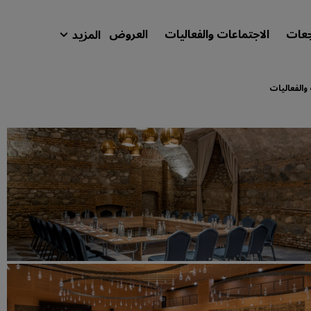
جعات
الاجتماعات والفعاليات
العروض
المزيد
isson Rewards
حجوزاتي
والفعاليات
ابحث عن فندقك
الوجهات
المنتجعات
شقق فندقية مجهزة
فنادق قريبة من المطار
الفنادق الجديدة والمرتقب افتتاحها
الاجتماعات والفعاليات
استكشف برنامج Radisson Meetings
احجز اجتماعًا