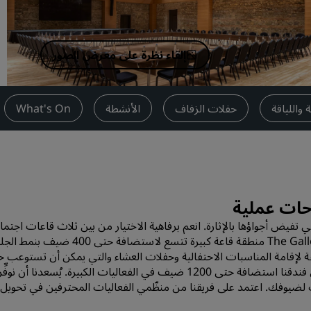
اطلب عرض أسعار
وجهات الفعاليات
إلقاء نظرة على معرض الصور
حلول الصناعة
البحث عن الرحلات
واللياقة
حفلات الزفاف
الأنشطة
What's On
البحث عن الرحلات
تناول الطعام
البحث عن مطعم
حات عملية
تي تفيض أجواؤها بالإثارة. انعم برفاهية الاختيار من بين ثلاث قاعات اجتم
الخدمات الرقمية
منفصلة لفعاليات الأعمال أو المناسبات الخاصة. تُعد The Gallery منطقة قاعة كبيرة تتسع لاستضافة 
د The Theatre قاعة حفلات أنيقة لإقامة المناسبات الاحتفالية وحفلات العشاء والتي يمكن أن تستوعب
تطبيق فنادق راديسون
500 ضيف بنمط الجلوس في المسرح. ويمكن للمدرج في فندقنا استضافة حتى 1200 ضيف في الفعاليات الكبيرة. يُسعدنا أن نوفِّ
ت لضيوفك. اعتمد على فريقنا من منظّمي الفعاليات المحترفين في تحويل