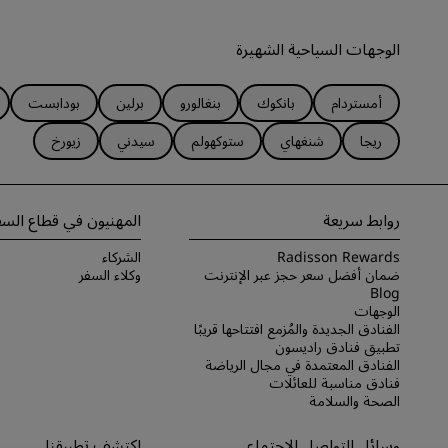
الوجهات السياحية الشهيرة
أمستردام
بانكوك
بنغالورو
برلين
بودابست
ريجا
شنغهاي
ستوكهولم
سيدني
زيورخ
روابط سريعة
المهنيون في قطاع السف
Radisson Rewards
الشركاء
ضمان أفضل سعر حجز عبر الإنترنت
وكلاء السفر
Blog
الوجهات
الفنادق الجديدة والمُزمع افتتاحها قريبًا
تطبيق فنادق راديسون
الفنادق المعتمدة في مجال الرياضة
فنادق مناسبة للعائلات
الصحة والسلامة
وسائل التواصل الاجتماعي
اكتشف تطبيقنا