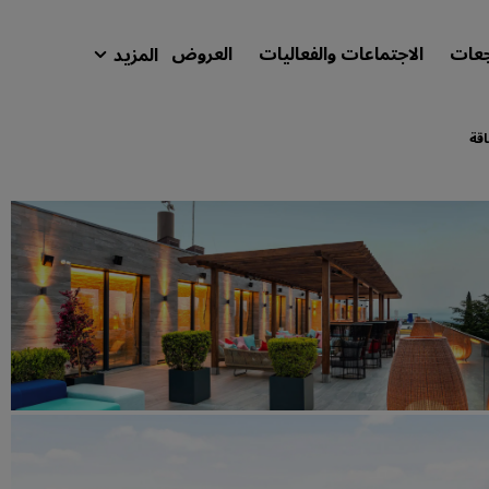
جعات
الاجتماعات والفعاليات
العروض
المزيد
isson Rewards
حجوزاتي
اقة
ابحث عن فندقك
الوجهات
المنتجعات
شقق فندقية مجهزة
فنادق قريبة من المطار
الفنادق الجديدة والمرتقب افتتاحها
الاجتماعات والفعاليات
استكشف برنامج Radisson Meetings
احجز اجتماعًا