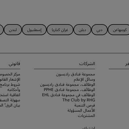
كوبنهاغن
دبي
دبلن
غران كناريا
إسطنبول
لندن
ر
الشركات
قانوني
مجموعة فنادق راديسون
مركز الخصوص
وسائل الإعلام
الإشعار القانو
الوظائف، مجموعة فنادق راديسون
الوظائف، مجموعة فنادق PPHE
وأحكامه
الوظائف في مجموعة فنادق EHL
اتفاقية استخد
The Club by RHG
سهولة التصفح
فرص التنمية
بيان الرق ّ ا
الأعمال المسؤولة
المشتريات
اشترك