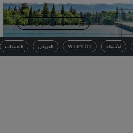
اطلب عرض أسعار
وجهات الفعاليات
إلقاء نظرة على معرض الصور
حلول الصناعة
البحث عن الرحلات
الأنشطة
What's On
العروض
التعليقات
البحث عن الرحلات
تناول الطعام
البحث عن مطعم
الخدمات الرقمية
تطبيق فنادق راديسون