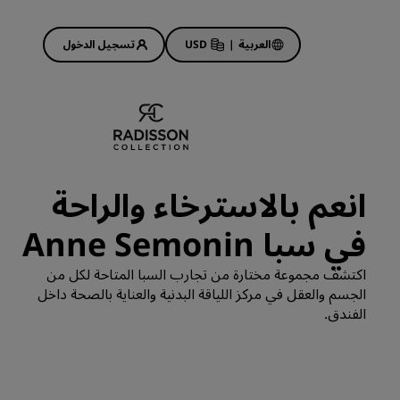
العربية
|
USD
تسجيل الدخول
Rad
عروض الفنادق
استكشف عروضنا
انعم بالاسترخاء والراحة
ابدأ الآن لربح الكثير
في سبا Anne Semonin
Deals of the Day
احجز مقدمًا
اكتشف مجموعة مختارة من تجارب السبا المتاحة لكل من
 قريبًا
اطلع على الباقات المتاحة لدينا
الجسم والعقل في مركز اللياقة البدنية والعناية بالصحة داخل
الفندق.
أفكار السفر
فنادق مناسبة للعائلات
Rad Pets