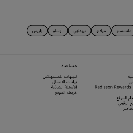
مانشستر
ميلانو
نيودلهي
أوسلو
باريس
مساعدة
ية
تنبيهات للمستهلكين
ني
بيانات الاتصال
شروط برنامج Radisson Rewards
الأسئلة الشائعة
خريطة الموقع
ام الموقع
 الرقمي
لمعاصر