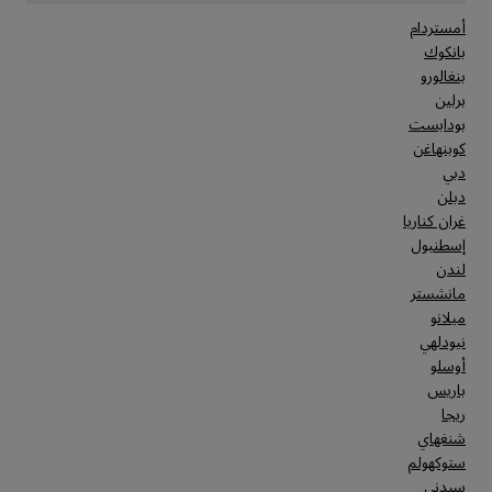
أمستردام
بانكوك
بنغالورو
برلين
بودابست
كوبنهاغن
دبي
دبلن
غران كناريا
إسطنبول
لندن
مانشستر
ميلانو
نيودلهي
أوسلو
باريس
ريجا
شنغهاي
ستوكهولم
سيدني