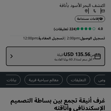
اكتشف البحر الأسود بأناقة
إقامات مستدامة
4.0
(224 تعليقات)
تسجيل الوصول
2:00pm
تسجيل المغادرة
12:00pm
USD 135.56
من
/ليلة
* أقل سعر لمدة الـ 60 يومًا القادمة
العروض
التعليقات
معالم سياحية قريبة
بيانات الا
غرف أنيقة تجمع بين بساطة التصميم
الإسكندنافي وأناقته