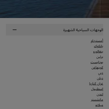
الوجهات السياحية الشهيرة
أمستردام
بانكوك
بنغالورو
برلين
بودابست
كوبنهاغن
دبي
دبلن
غران كناريا
إسطنبول
لندن
مانشستر
ميلانو