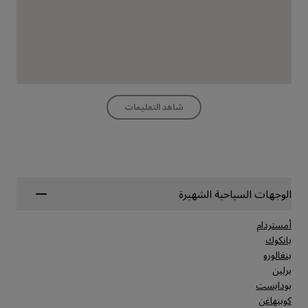
شاهد التعليمات
الوجهات السياحية الشهيرة
أمستردام
بانكوك
بنغالورو
برلين
بودابست
كوبنهاغن