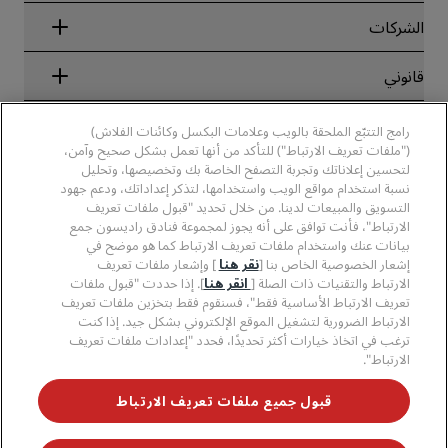
Blog
الشركاء
الشركات
الوجهات
وكلاء السفر
الفنادق الجديدة والمُزمع افتتاحها قريبًا
مجموعة فنادق راديسون
قانوني
تطبيق فنادق راديسون
وسائل الإعلام
الفنادق المعتمدة في مجال الرياضة
الوظائف، مجموعة فنادق راديسون
مركز الخصوصية
مساعدة
فنادق مناسبة للعائلات
رامج التتبّع الملحقة بالويب وعلامات البكسل وكائنات الفلاش)
الوظائف، مجموعة فنادق PPHE
الإشعار القانوني
الصحة والسلامة
("ملفات تعريف الارتباط") للتأكد من أنها تعمل بشكل صحيح وآمن،
الوظائف في مجموعة فنادق EHL
شروط برنامج Radisson Rewards وأحكامه
لتحسين إعلاناتك وتجربة التصفح الخاصة بك وتخصيصها، وتحليل
تنبيهات للمستهلكين
The Club by RHG
وسائل التواصل الاجتماعي
اتفاقية استخدام الموقع
نسبة استخدام مواقع الويب واستخدامها، لتذكر إعداداتك، ودعم جهود
بيانات الاتصال
فرص التنمية
التسويق والمبيعات لدينا. من خلال تحديد "قبول ملفات تعريف
سهولة التصفح الرقمي
الأسئلة الشائعة
علامات فنادق راديسون التجارية
الأعمال المسؤولة
الارتباط"، فأنت توافق على أنه يجوز لمجموعة فنادق راديسون جمع
بيان الرق ّ المعاصر
خريطة الموقع
بيانات عنك واستخدام ملفات تعريف الارتباط كما هو موضح في
المشتريات
إشعار الخصوصية الخاص بنا [
نقر هنا
] وإشعار ملفات تعريف
الارتباط والتقنيات ذات الصلة [
انقر هنا
]. إذا حددت "قبول ملفات
تعريف الارتباط الأساسية فقط"، فسنقوم فقط بتخزين ملفات تعريف
الارتباط الضرورية لتشغيل الموقع الإلكتروني بشكل جيد. إذا كنت
ترغب في اتخاذ خيارات أكثر تحديدًا، فحدد "إعدادات ملفات تعريف
الارتباط".
لا تفوّت فرصة الحصول على أفضل عروضنا
قبول جميع ملفات تعريف الارتباط