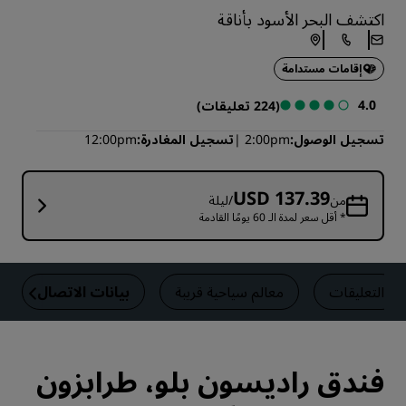
اكتشف البحر الأسود بأناقة
إقامات مستدامة
4.0
(224 تعليقات)
تسجيل الوصول
2:00pm
تسجيل المغادرة
12:00pm
USD 137.39
من
/ليلة
* أقل سعر لمدة الـ 60 يومًا القادمة
التعليقات
معالم سياحية قريبة
بيانات الاتصال
فندق راديسون بلو، طرابزون