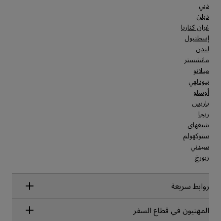
دبي
دبلن
غران كناريا
إسطنبول
لندن
مانشستر
ميلانو
نيودلهي
أوسلو
باريس
ريجا
شنغهاي
ستوكهولم
سيدني
زيورخ
روابط سريعة
Radisson Rewards
المهنيون في قطاع السفر
ضمان أفضل سعر حجز عبر الإنترنت