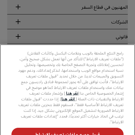
Radisson Rewards
المهنيون في قطاع السفر
ضمان أفضل سعر حجز عبر الإنترنت
Blog
الشركاء
الشركات
الوجهات
وكلاء السفر
الفنادق الجديدة والمُزمع افتتاحها قريبًا
مجموعة فنادق راديسون
قانوني
تطبيق فنادق راديسون
وسائل الإعلام
الفنادق المعتمدة في مجال الرياضة
الوظائف، مجموعة فنادق راديسون
مركز الخصوصية
مساعدة
فنادق مناسبة للعائلات
رامج التتبّع الملحقة بالويب وعلامات البكسل وكائنات الفلاش)
الوظائف، مجموعة فنادق PPHE
الإشعار القانوني
الصحة والسلامة
("ملفات تعريف الارتباط") للتأكد من أنها تعمل بشكل صحيح وآمن،
الوظائف في مجموعة فنادق EHL
شروط برنامج Radisson Rewards وأحكامه
تنبيهات للمستهلكين
لتحسين إعلاناتك وتجربة التصفح الخاصة بك وتخصيصها، وتحليل
The Club by RHG
وسائل التواصل الاجتماعي
اتفاقية استخدام الموقع
نسبة استخدام مواقع الويب واستخدامها، لتذكر إعداداتك، ودعم جهود
بيانات الاتصال
فرص التنمية
التسويق والمبيعات لدينا. من خلال تحديد "قبول ملفات تعريف
سهولة التصفح الرقمي
الأسئلة الشائعة
علامات فنادق راديسون التجارية
الأعمال المسؤولة
الارتباط"، فأنت توافق على أنه يجوز لمجموعة فنادق راديسون جمع
بيان الرق ّ المعاصر
خريطة الموقع
بيانات عنك واستخدام ملفات تعريف الارتباط كما هو موضح في
المشتريات
إشعار الخصوصية الخاص بنا [
نقر هنا
] وإشعار ملفات تعريف
الارتباط والتقنيات ذات الصلة [
انقر هنا
]. إذا حددت "قبول ملفات
تعريف الارتباط الأساسية فقط"، فسنقوم فقط بتخزين ملفات تعريف
الارتباط الضرورية لتشغيل الموقع الإلكتروني بشكل جيد. إذا كنت
ترغب في اتخاذ خيارات أكثر تحديدًا، فحدد "إعدادات ملفات تعريف
الارتباط".
لا تفوّت فرصة الحصول على أفضل عروضنا
قبول جميع ملفات تعريف الارتباط