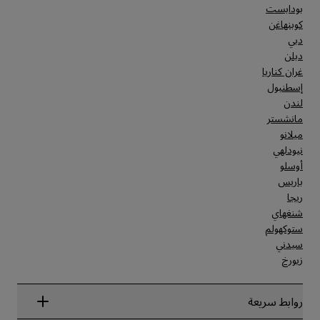
بودابست
كوبنهاغن
دبي
دبلن
غران كناريا
إسطنبول
لندن
مانشستر
ميلانو
نيودلهي
أوسلو
باريس
ريجا
شنغهاي
ستوكهولم
سيدني
زيورخ
روابط سريعة