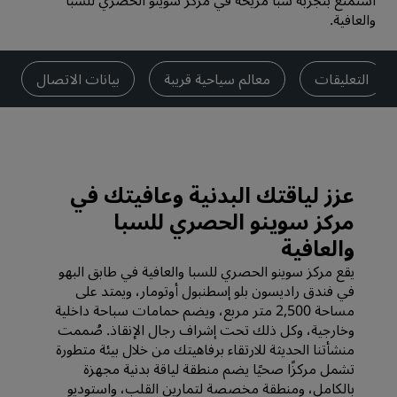
استمتع بتجربة سبا مريحة في مركز سوينو الحصري للسبا
والعافية.
التعليقات
معالم سياحية قريبة
بيانات الاتصال
عزز لياقتك البدنية وعافيتك في
مركز سوينو الحصري للسبا
والعافية
يقع مركز سوينو الحصري للسبا والعافية في طابق البهو
في فندق راديسون بلو إسطنبول أوتومار، ويمتد على
مساحة 2,500 متر مربع، ويضم حمامات سباحة داخلية
وخارجية، وكل ذلك تحت إشراف رجال الإنقاذ. صُممت
منشأتنا الحديثة للارتقاء برفاهيتك من خلال بيئة متطورة
تشمل مركزًا صحيًا يضم منطقة لياقة بدنية مجهزة
بالكامل، ومنطقة مخصصة لتمارين القلب، واستوديو