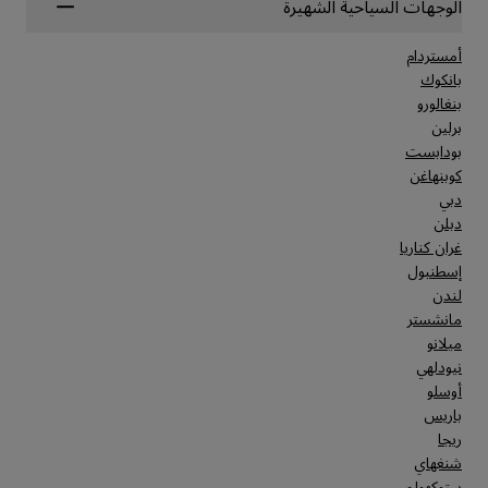
الوجهات السياحية الشهيرة
أمستردام
بانكوك
بنغالورو
برلين
بودابست
كوبنهاغن
دبي
دبلن
غران كناريا
إسطنبول
لندن
مانشستر
ميلانو
نيودلهي
أوسلو
باريس
ريجا
شنغهاي
ستوكهولم