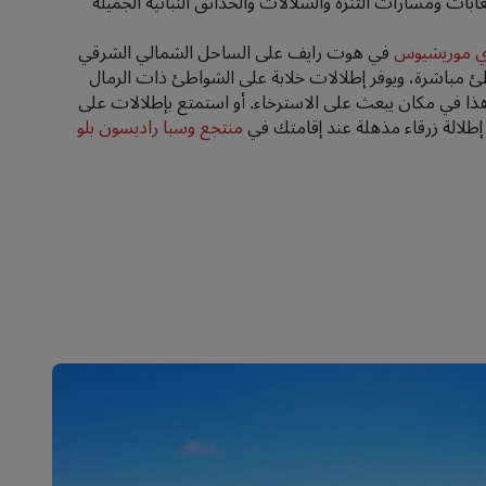
لغابات ومسارات التنزه والشلالات والحدائق النباتية الجميلة
ري موريشيوس
في هوت رايف على الساحل الشمالي الشرقي
 مباشرة، ويوفر إطلالات خلابة على الشواطئ ذات الرمال
هذا في مكان يبعث على الاسترخاء. أو استمتع بإطلالات على
طلالة زرقاء مذهلة عند إقامتك في
منتجع وسبا راديسون بلو