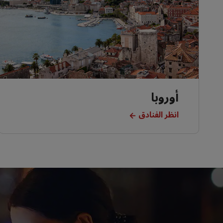
أوروبا
انظر الفنادق