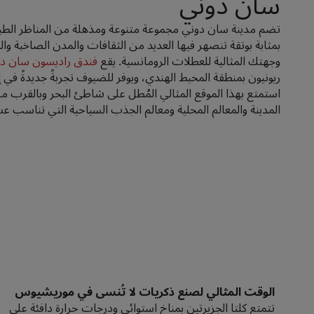
سان دوني
تضم مدينة سان دوني مجموعة متنوعة ومذهلة من المناظر الطبيع
بمثابة بوتقة تنصهر فيها العديد من الثقافات والمدن الصاخبة وا
وجهتك المثالية للعطلات الرومانسية. يقع
فندق راديسون سان دو
ريونيون بمنطقة المحيط الهندي، ويوفر للضيوف تجربةً جديدةً في
استمتع بهذا الموقع المثالي المُطل على شاطئ البحر وبالقرب 
المدينة والمعالم المحلية ومعالم الجذب السياحية التي تناسب عش
الوقت المثالي لصنع ذكريات لا تُنسى في موريشيوس
تتمتع كلتا الجزيرتين بمناخ استوائي ودرجات حرارة دافئة على