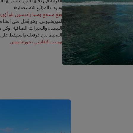
الغريبة في تلالها التي تنتشر بها ا
وبيوت المزارع الاستعمارية.
يقع منتجع وسبا راديسون بلو أزو
لموريشيوس. وهو يُطل على الشاطئ
البيضاء والبحيرات الصافية، وكل 
المحيط من غرفتك واستيقظ على إ
بوست لافاييتي، موريشيوس
.