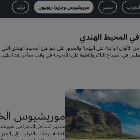
لمغرب
مصر
موريشيوس وجزيرة ريونيون
تركيا
في المحيط الهندي
ن الألوان الباعثة على البهجة والسرور على شواطئ المحيط الهندي التي 
طس في الصباح الباكر والغفوة على الأرجوحة في وقت متأخر بعد الظهر.
موريشيوس الخي
يشتهر الساحل البانورامي لموري
الخلابة ورحلات القوارب إلى الجزر ا