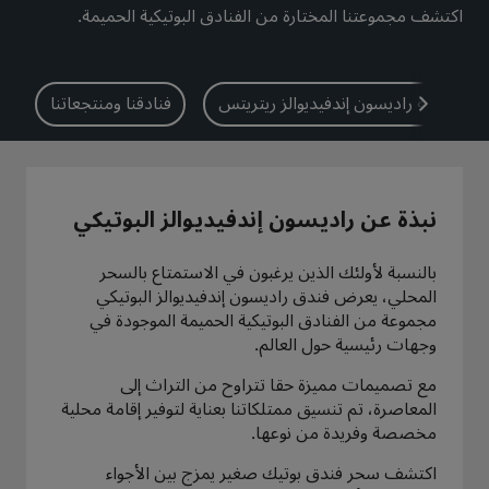
اكتشف مجموعتنا المختارة من الفنادق البوتيكية الحميمة.
بارك بلازا
بارك إن باي راديسون
فنادق في وسط المدينة
مجموعة راديسون إندفيديوالز ريتريتس
فنادقنا ومنتجعاتنا
تفضل بزيارة مدونتنا
Prize by Radisson
كانتري إن آند سويتس
نبذة عن راديسون إندفيديوالز البوتيكي
العلامات التجارية التابعة في الصين
Jin Jiang
J.
بالنسبة لأولئك الذين يرغبون في الاستمتاع بالسحر
المحلي، يعرض فندق راديسون إندفيديوالز البوتيكي
مجموعة من الفنادق البوتيكية الحميمة الموجودة في
وجهات رئيسية حول العالم.
Golden Tulip
Kunlun
مع تصميمات مميزة حقا تتراوح من التراث إلى
المعاصرة، تم تنسيق ممتلكاتنا بعناية لتوفير إقامة محلية
مخصصة وفريدة من نوعها.
اكتشف سحر فندق بوتيك صغير يمزج بين الأجواء