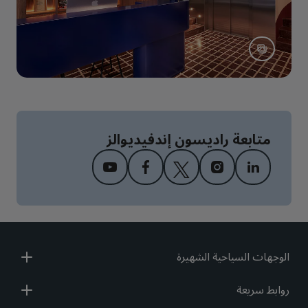
متابعة راديسون إندفيديوالز
الوجهات السياحية الشهيرة
روابط سريعة