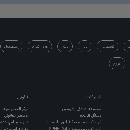
ت
كوبنهاغن
دبي
دبلن
غران كناريا
إسطنبول
زيورخ
الشركات
قانوني
مجموعة فنادق راديسون
مركز الخصوصية
وسائل الإعلام
الإشعار القانوني
الوظائف، مجموعة فنادق راديسون
شروط برنامج Radisson Rewards وأحكامه
الوظائف، مجموعة فنادق PPHE
اتفاقية استخدام ال