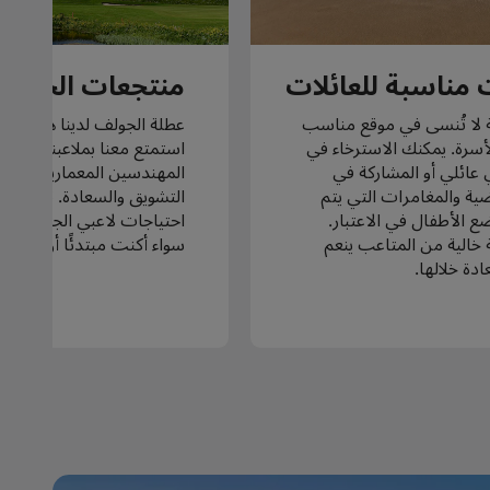
مناسبة للعائلات
منتجعات الجولف
 لا تُنسى في موقع مناسب
عطلة الجولف لدينا هي كل ما
لأسرة. يمكنك الاسترخاء في
استمتع معنا بملاعبنا المص
عائلي أو المشاركة في
المهندسين المعماريين الرائ
ضية والمغامرات التي يتم
التشويق والسعادة. تلبي الم
ع الأطفال في الاعتبار.
احتياجات لاعبي الجولف م
خالية من المتاعب ينعم
سواء أكنت مبتدئًا أو خبيرًا 
دة خلالها.