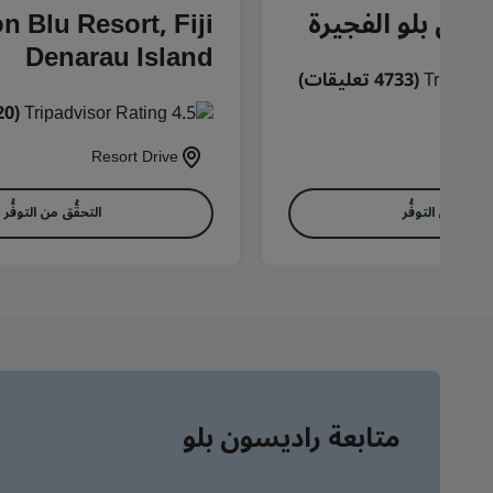
سون بلو الفجيرة
n Blu Resort, Fiji
Denarau Island
(4733 تعليقات)
(8820 تعليقات)
P 
Resort Drive
تحقُّق من التوفُّر
التحقُّق من التوفُّر
متابعة راديسون بلو