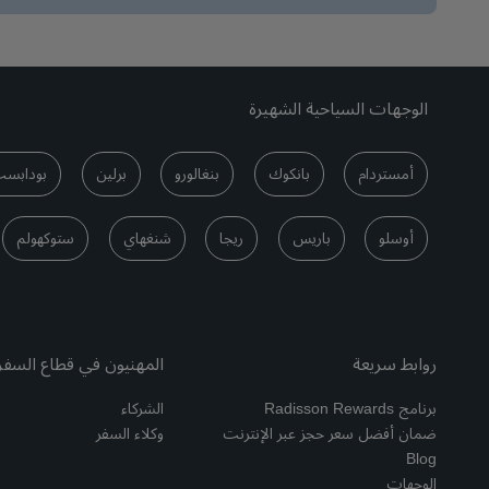
الوجهات السياحية الشهيرة
أمستردام
بانكوك
بنغالورو
برلين
بودابس
أوسلو
باريس
ريجا
شنغهاي
ستوكهولم
روابط سريعة
المهنيون في قطاع السفر
برنامج Radisson Rewards
الشركاء
ضمان أفضل سعر حجز عبر الإنترنت
وكلاء السفر
Blog
الوجهات