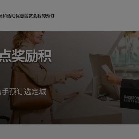
议和活动
优惠
丽赏会
我的预订
0点奖励积
动手预订选定城