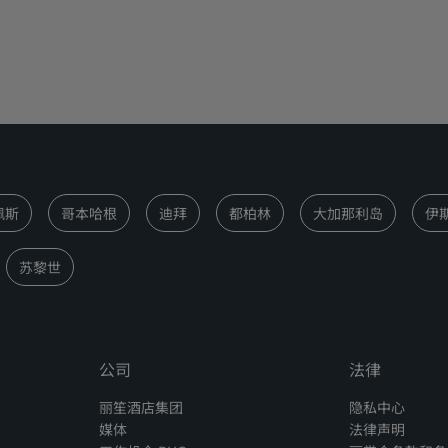
佩斯
哥本哈根
迪拜
都柏林
大加那利岛
伊
苏黎世
公司
法律
丽笙酒店集团
隐私中心
媒体
法律声明