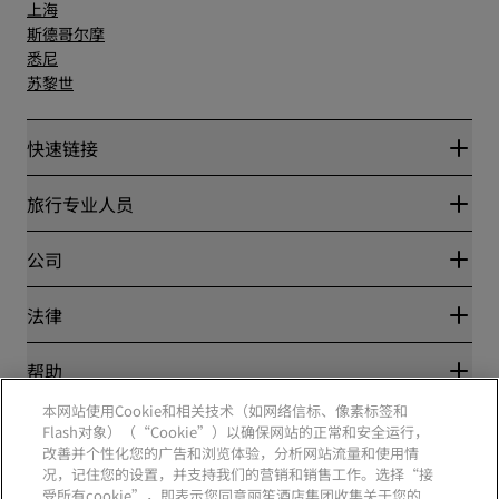
上海
斯德哥尔摩
悉尼
苏黎世
快速链接
丽赏会
旅行专业人员
优惠在线价格保证
Blog
合作伙伴
公司
目的地
旅行社
新开和即将开业的酒店
丽笙酒店集团
法律
丽笙酒店集团APP
媒体
体育认证酒店
工作机会 RHG
隐私中心
帮助
家庭友好型酒店
工作机会 PPHE
法律声明
健康与安全
工作机会 EHL
本网站使用Cookie和相关技术（如网络信标、像素标签和
丽赏会条款和条件
消费者警示
The Club by RHG
Flash对象）（“Cookie”）以确保网站的正常和安全运行，
社交媒体
网站使用协议
联系方式
改善并个性化您的广告和浏览体验，分析网站流量和使用情
发展机会
数字无障碍
常见问题
况，记住您的设置，并支持我们的营销和销售工作。选择“接
责任经营
丽笙酒店集团品牌
现代奴隶制声明
网站地图
受所有cookie”，即表示您同意丽笙酒店集团收集关于您的