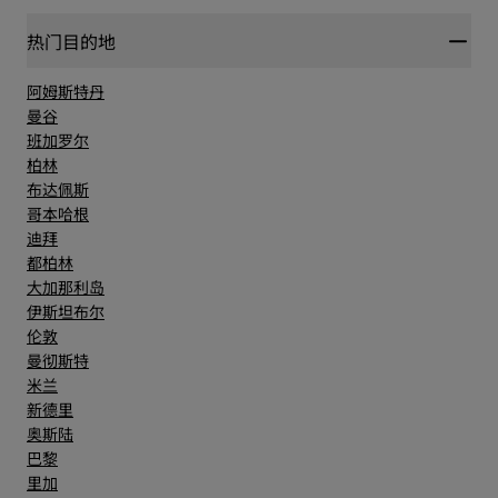
热门目的地
阿姆斯特丹
曼谷
班加罗尔
柏林
布达佩斯
哥本哈根
迪拜
都柏林
大加那利岛
伊斯坦布尔
伦敦
曼彻斯特
米兰
新德里
奥斯陆
巴黎
里加