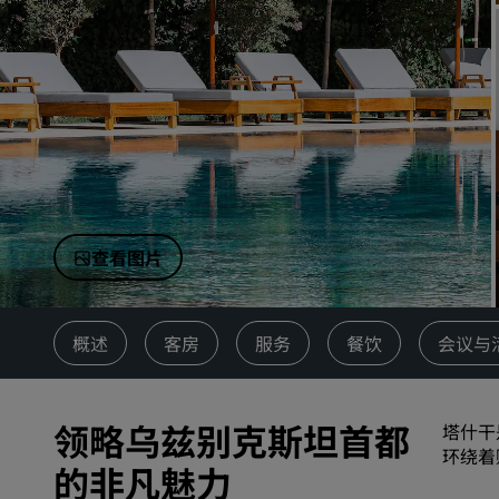
中国附属品牌
查看图片
概述
客房
服务
餐饮
会议与
领略乌兹别克斯坦首都
塔什干
环绕着
的非凡魅力