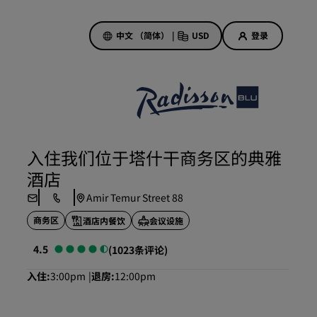
中文 （简体）
|
USD
登录
酒店优惠
探索我们的优惠
入住我们位于塔什干商务区的典雅
美好的初遇，丰厚的奖励
酒店
当日特惠
Amir Temur Street 88
提前预订
商务区
酒店内餐饮
会议设施
查看套餐
4.5
(1023条评论)
旅行灵感
入住
3:00pm
退房
12:00pm
家庭友好型酒店
Rad Pets