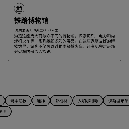
铁路博物馆
距离酒店2.19英里/3.53公里
游览这座庞大而与众不同的博物馆，探索蒸汽、电力和内
燃机火车等一系列缤纷多彩的展品。在这座家庭友好的博
物馆里，游客不仅可以近距离接触火车，还有机会走进部
分火车内部深入探访。
哥本哈根
迪拜
都柏林
大加那利岛
伊斯坦布尔
黎世