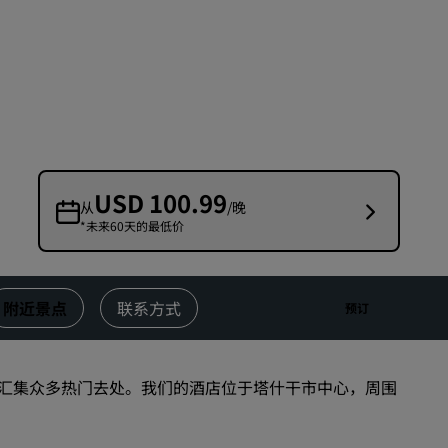
婚礼场地
环保酒店
体育团队住宿
商务旅客
市中心酒店
访问我们的博客
USD 100.99
从
/晚
*未来60天的最低价
丽赏会
了解丽赏会
礼遇
附近景点
联系方式
预订
如何使用积分
如何赚取积分
汇集众多热门去处。我们的酒店位于塔什干市中心，周围
预订人员和策划人员