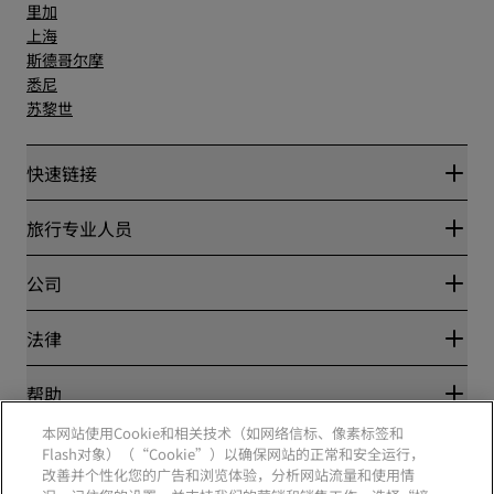
里加
上海
斯德哥尔摩
悉尼
苏黎世
快速链接
丽赏会
旅行专业人员
优惠在线价格保证
Blog
合作伙伴
公司
目的地
旅行社
新开和即将开业的酒店
丽笙酒店集团
法律
丽笙酒店集团APP
媒体
体育认证酒店
工作机会 RHG
隐私中心
帮助
家庭友好型酒店
工作机会 PPHE
法律声明
健康与安全
工作机会 EHL
本网站使用Cookie和相关技术（如网络信标、像素标签和
丽赏会条款和条件
消费者警示
The Club by RHG
Flash对象）（“Cookie”）以确保网站的正常和安全运行，
社交媒体
网站使用协议
联系方式
改善并个性化您的广告和浏览体验，分析网站流量和使用情
发展机会
数字无障碍
常见问题