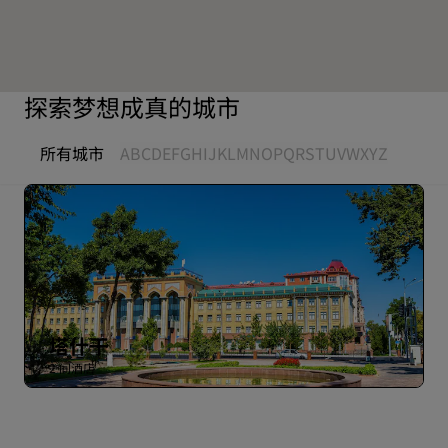
探索梦想成真的城市
所有城市
A
B
C
D
E
F
G
H
I
J
K
L
M
N
O
P
Q
R
S
T
U
V
W
X
Y
Z
塔什干
2 间酒店