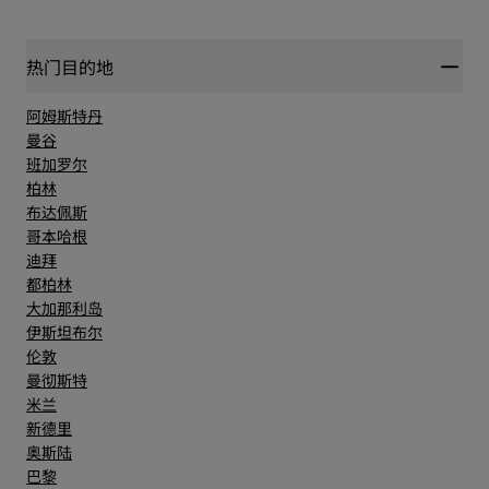
热门目的地
阿姆斯特丹
曼谷
班加罗尔
柏林
布达佩斯
哥本哈根
迪拜
都柏林
大加那利岛
伊斯坦布尔
伦敦
曼彻斯特
米兰
新德里
奥斯陆
巴黎