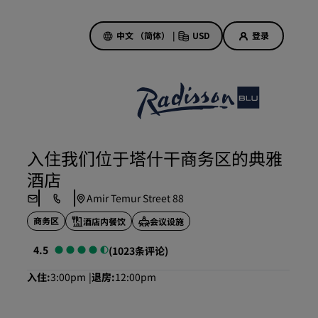
中文 （简体）
|
USD
登录
酒店优惠
探索我们的优惠
入住我们位于塔什干商务区的典雅
美好的初遇，丰厚的奖励
酒店
当日特惠
Amir Temur Street 88
提前预订
商务区
酒店内餐饮
会议设施
查看套餐
4.5
(1023条评论)
旅行灵感
入住
3:00pm
退房
12:00pm
家庭友好型酒店
Rad Pets