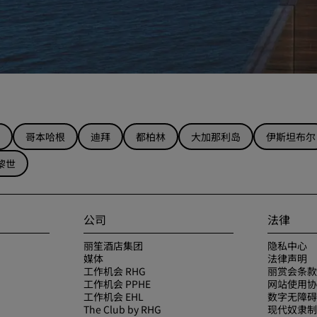
哥本哈根
迪拜
都柏林
大加那利岛
伊斯坦布尔
黎世
公司
法律
丽笙酒店集团
隐私中心
媒体
法律声明
工作机会 RHG
丽赏会条款
工作机会 PPHE
网站使用协
工作机会 EHL
数字无障碍
The Club by RHG
现代奴隶制