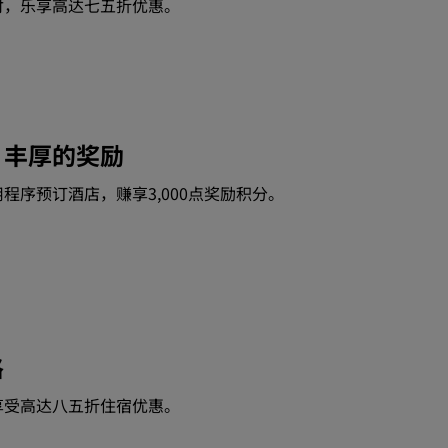
付，乐享高达七五折优惠。
，丰厚的奖励
程序预订酒店，赚享3,000点奖励积分。
格
享受高达八五折住宿优惠。