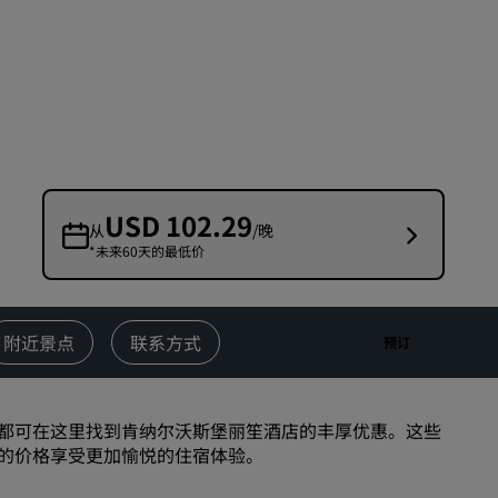
婚礼场地
环保酒店
体育团队住宿
商务旅客
市中心酒店
访问我们的博客
USD 102.29
从
/晚
*未来60天的最低价
丽赏会
了解丽赏会
礼遇
附近景点
联系方式
预订
如何使用积分
如何赚取积分
都可在这里找到肯纳尔沃斯堡丽笙酒店的丰厚优惠。这些
预订人员和策划人员
的价格享受更加愉悦的住宿体验。