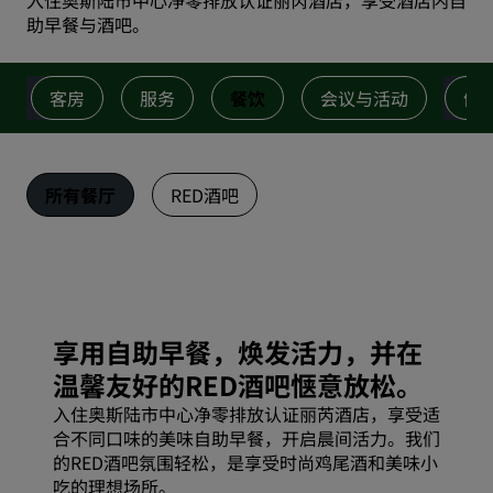
入住奥斯陆市中心净零排放认证丽芮酒店，享受酒店内自
助早餐与酒吧。
客房
服务
餐饮
会议与活动
健
所有餐厅
RED酒吧
享用自助早餐，焕发活力，并在
温馨友好的RED酒吧惬意放松。
入住奥斯陆市中心净零排放认证丽芮酒店，享受适
合不同口味的美味自助早餐，开启晨间活力。我们
的RED酒吧氛围轻松，是享受时尚鸡尾酒和美味小
吃的理想场所。