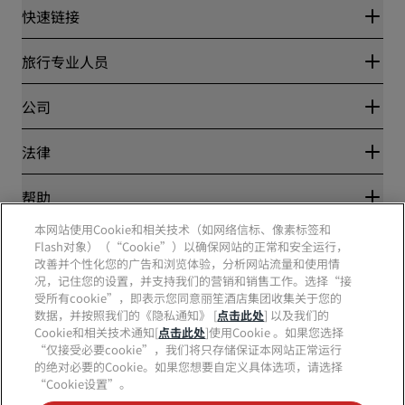
快速链接
丽赏会
旅行专业人员
优惠在线价格保证
Blog
合作伙伴
公司
目的地
旅行社
新开和即将开业的酒店
丽笙酒店集团
法律
丽笙酒店集团APP
媒体
体育认证酒店
工作机会 RHG
隐私中心
帮助
家庭友好型酒店
工作机会 PPHE
法律声明
健康与安全
工作机会 EHL
本网站使用Cookie和相关技术（如网络信标、像素标签和
丽赏会条款和条件
消费者警示
Flash对象）（“Cookie”）以确保网站的正常和安全运行，
The Club by RHG
社交媒体
网站使用协议
联系方式
改善并个性化您的广告和浏览体验，分析网站流量和使用情
发展机会
数字无障碍
常见问题
况，记住您的设置，并支持我们的营销和销售工作。选择“接
责任经营
丽笙酒店集团品牌
现代奴隶制声明
网站地图
受所有cookie”，即表示您同意丽笙酒店集团收集关于您的
采购
数据，并按照我们的《隐私通知》 [
点击此处
] 以及我们的
Cookie和相关技术通知[
点击此处
]使用Cookie 。如果您选择
“仅接受必要cookie”，我们将只存储保证本网站正常运行
的绝对必要的Cookie。如果您想要自定义具体选项，请选择
“Cookie设置”。