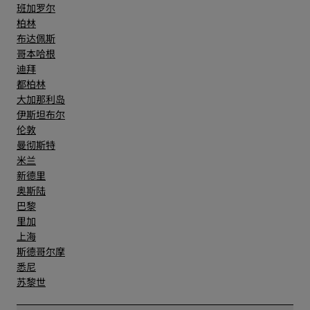
班加罗尔
柏林
布达佩斯
哥本哈根
迪拜
都柏林
大加那利岛
伊斯坦布尔
伦敦
曼彻斯特
米兰
新德里
奥斯陆
巴黎
里加
上海
斯德哥尔摩
悉尼
苏黎世