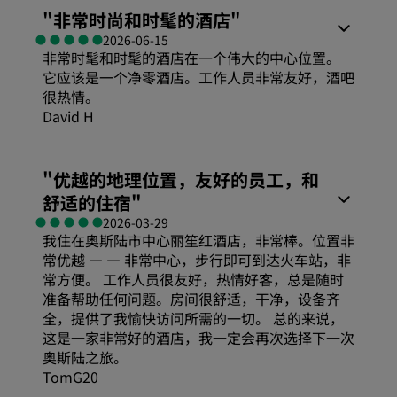
"
非常时尚和时髦的酒店
"
2026-06-15
非常时髦和时髦的酒店在一个伟大的中心位置。
它应该是一个净零酒店。工作人员非常友好，酒吧
很热情。
David H
舒适度
"
优越的地理位置，友好的员工，和
舒适的住宿
"
性价比
2026-03-29
我住在奥斯陆市中心丽笙红酒店，非常棒。位置非
常优越 — — 非常中心，步行即可到达火车站，非
睡眠质量
常方便。 工作人员很友好，热情好客，总是随时
准备帮助任何问题。房间很舒适，干净，设备齐
全，提供了我愉快访问所需的一切。 总的来说，
位置
这是一家非常好的酒店，我一定会再次选择下一次
奥斯陆之旅。
TomG20
卫生