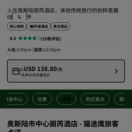
入住奥斯陆丽芮酒店，体验传统旅行的别样意趣
核心地段
景点周边
环保酒店
4.0
(19条评论)
入住
3:00pm
退房
12:00pm
USD 138.80
从
/晚
*未来60天的最低价
健身中心
优惠
评价
附近景点
联系
奥斯陆市中心丽芮酒店
-
猫途鹰旅客