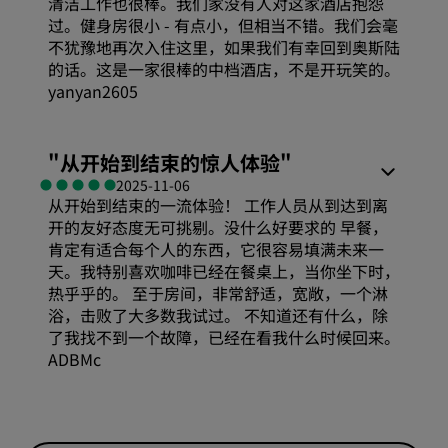
清洁工作也很棒。我们家没有人对这家酒店抱怨
过。健身房很小 - 有点小，但相当不错。我们会毫
不犹豫地再次入住这里，如果我们有幸回到奥斯陆
的话。这是一家很棒的中档酒店，不是开玩笑的。
yanyan2605
舒适度
"
从开始到结束的惊人体验
"
2025-11-06
从开始到结束的一流体验！ 工作人员从到达到离
性价比
开的友好态度无可挑剔。没什么好要求的 早餐，
肯定有适合每个人的东西，它很容易填满未来一
睡眠质量
天。我特别喜欢咖啡已经在餐桌上，当你坐下时，
热乎乎的。 至于房间，非常舒适，宽敞，一个淋
浴，击败了大多数我试过。 不知道还有什么，除
位置
了我找不到一个故障，已经在看我什么时候回来。
ADBMc
卫生
舒适度