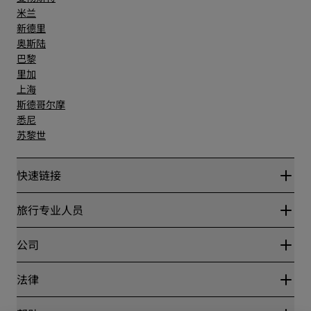
米兰
新德里
奥斯陆
巴黎
里加
上海
斯德哥尔摩
悉尼
苏黎世
快速链接
丽赏会
旅行专业人员
优惠在线价格保证
Blog
合作伙伴
公司
目的地
旅行社
新开和即将开业的酒店
丽笙酒店集团
法律
丽笙酒店集团APP
媒体
体育认证酒店
工作机会 RHG
隐私中心