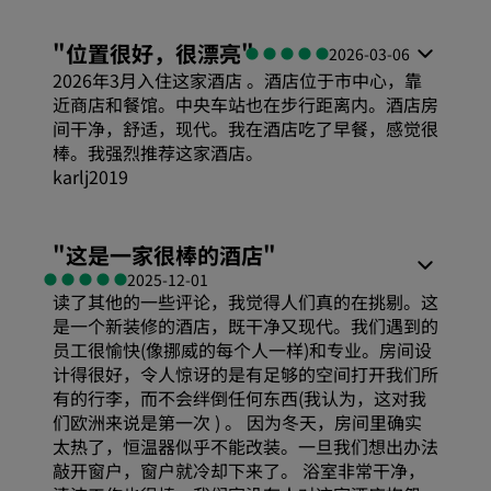
舒适度
"
位置很好，很漂亮
"
服务
2026-03-06
2026年3月入住这家酒店 。酒店位于市中心，靠
性价比
近商店和餐馆。中央车站也在步行距离内。酒店房
间干净，舒适，现代。我在酒店吃了早餐，感觉很
棒。我强烈推荐这家酒店。
睡眠质量
karlj2019
位置
"
这是一家很棒的酒店
"
2025-12-01
读了其他的一些评论，我觉得人们真的在挑剔。这
卫生
是一个新装修的酒店，既干净又现代。我们遇到的
员工很愉快(像挪威的每个人一样)和专业。房间设
计得很好，令人惊讶的是有足够的空间打开我们所
服务
有的行李，而不会绊倒任何东西(我认为，这对我
们欧洲来说是第一次 ) 。 因为冬天，房间里确实
太热了，恒温器似乎不能改装。一旦我们想出办法
敲开窗户，窗户就冷却下来了。 浴室非常干净，