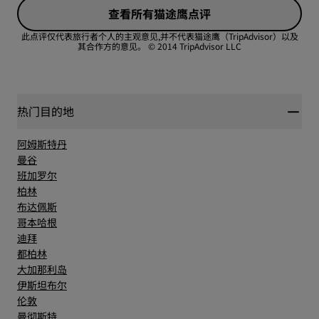
服务
查看所有猫途鹰点评
性价比
此点评仅代表旅行者个人的主观意见,并不代表猫途鹰（TripAdvisor）以及
其合作方的意见。
© 2014 TripAdvisor LLC
睡眠质量
位置
热门目的地
阿姆斯特丹
卫生
曼谷
班加罗尔
柏林
服务
布达佩斯
哥本哈根
迪拜
都柏林
大加那利岛
伊斯坦布尔
伦敦
曼彻斯特