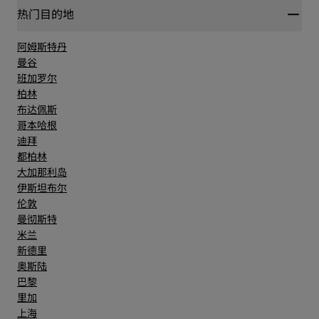
热门目的地
阿姆斯特丹
曼谷
班加罗尔
柏林
布达佩斯
哥本哈根
迪拜
都柏林
大加那利岛
伊斯坦布尔
伦敦
曼彻斯特
米兰
新德里
奥斯陆
巴黎
里加
上海