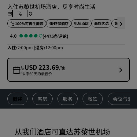
入住苏黎世机场酒店，尽享时尚生活
机场酒店
商旅优选
黄金地段
100%可再生能源
环保酒店
4.0
(4475条评论)
入住
2:00pm
退房
12:00pm
USD 223.69
从
/晚
*未来60天的最低价
概述
客房
服务
餐饮
会议与活
从我们酒店可直达苏黎世机场