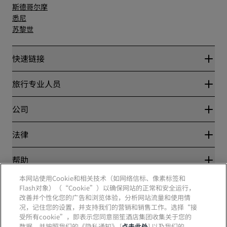
斯德哥尔摩
悉尼
苏黎世
快速链接
丽赏会
旅行专业人员
优惠在线价格保证
Blog
合作伙伴
公司
目的地
旅行社
新开和即将开业的酒店
丽笙酒店集团
法律
丽笙酒店集团APP
媒体
体育认证酒店
工作机会 RHG
隐私中心
帮助
家庭友好型酒店
工作机会 PPHE
法律声明
健康与安全
工作机会 EHL
本网站使用Cookie和相关技术（如网络信标、像素标签和
丽赏会条款和条件
消费者警示
The Club by RHG
Flash对象）（“Cookie”）以确保网站的正常和安全运行，
社交媒体
网站使用协议
联系方式
改善并个性化您的广告和浏览体验，分析网站流量和使用情
发展机会
数字无障碍
常见问题
况，记住您的设置，并支持我们的营销和销售工作。选择“接
责任经营
丽笙酒店集团品牌
现代奴隶制声明
网站地图
受所有cookie”，即表示您同意丽笙酒店集团收集关于您的
采购
数据，并按照我们的《隐私通知》 [
点击此处
] 以及我们的