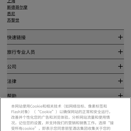
上海
斯德哥尔摩
悉尼
苏黎世
快速链接
丽赏会
旅行专业人员
优惠在线价格保证
Blog
合作伙伴
公司
目的地
旅行社
新开和即将开业的酒店
丽笙酒店集团
法律
丽笙酒店集团APP
媒体
体育认证酒店
工作机会 RHG
隐私中心
帮助
家庭友好型酒店
工作机会 PPHE
法律声明
健康与安全
工作机会 EHL
本网站使用Cookie和相关技术（如网络信标、像素标签和
丽赏会条款和条件
消费者警示
The Club by RHG
Flash对象）（“Cookie”）以确保网站的正常和安全运行，
社交媒体
网站使用协议
联系方式
改善并个性化您的广告和浏览体验，分析网站流量和使用情
发展机会
数字无障碍
常见问题
况，记住您的设置，并支持我们的营销和销售工作。选择“接
责任经营
丽笙酒店集团品牌
现代奴隶制声明
网站地图
受所有cookie”，即表示您同意丽笙酒店集团收集关于您的