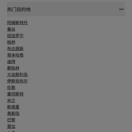
热门目的地
阿姆斯特丹
曼谷
班加罗尔
柏林
布达佩斯
哥本哈根
迪拜
都柏林
大加那利岛
伊斯坦布尔
伦敦
曼彻斯特
米兰
新德里
奥斯陆
巴黎
里加