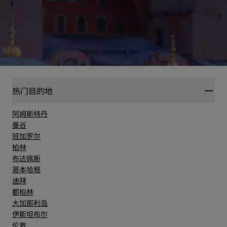
热门目的地
阿姆斯特丹
曼谷
班加罗尔
柏林
布达佩斯
哥本哈根
迪拜
都柏林
大加那利岛
伊斯坦布尔
伦敦