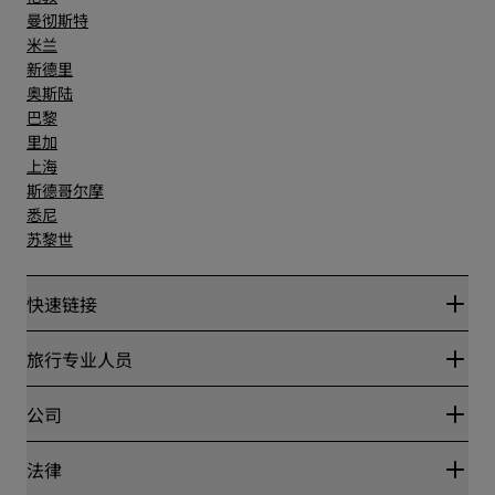
曼彻斯特
米兰
新德里
奥斯陆
巴黎
里加
上海
斯德哥尔摩
悉尼
苏黎世
快速链接
丽赏会
旅行专业人员
优惠在线价格保证
Blog
合作伙伴
公司
目的地
旅行社
新开和即将开业的酒店
丽笙酒店集团
法律
丽笙酒店集团APP
媒体