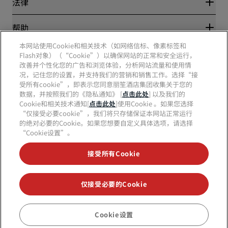
法律
丽笙酒店集团APP
媒体
体育认证酒店
工作机会 RHG
隐私中心
帮助
家庭友好型酒店
工作机会 PPHE
法律声明
健康与安全
工作机会 EHL
本网站使用Cookie和相关技术（如网络信标、像素标签和
丽赏会条款和条件
消费者警示
Flash对象）（“Cookie”）以确保网站的正常和安全运行，
The Club by RHG
社交媒体
网站使用协议
联系方式
改善并个性化您的广告和浏览体验，分析网站流量和使用情
发展机会
数字无障碍
常见问题
况，记住您的设置，并支持我们的营销和销售工作。选择“接
责任经营
丽笙酒店集团品牌
现代奴隶制声明
网站地图
受所有cookie”，即表示您同意丽笙酒店集团收集关于您的
采购
数据，并按照我们的《隐私通知》 [
点击此处
] 以及我们的
Cookie和相关技术通知[
点击此处
]使用Cookie 。如果您选择
“仅接受必要cookie”，我们将只存储保证本网站正常运行
的绝对必要的Cookie。如果您想要自定义具体选项，请选择
“Cookie设置”。
接受所有Cookie
不再错失我们最受欢迎的酒店优惠
仅接受必要的Cookie
© 2026 丽笙酒店集团.
保留所有权利。RHG丽笙酒店集团、丽筠、丽芮、丽
笙、丽笙精选、丽祺、丽亭、丽柏、丽怡、Prize by Radisson、丽赏会和丽
Cookie设置
预订
笙会议是丽笙酒店集团的商标。