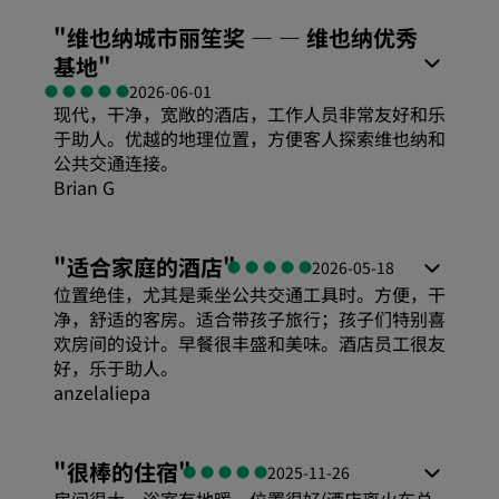
"
维也纳城市丽笙奖 — — 维也纳优秀
基地
"
2026-06-01
现代，干净，宽敞的酒店，工作人员非常友好和乐
于助人。优越的地理位置，方便客人探索维也纳和
公共交通连接。
Brian G
舒适度
"
适合家庭的酒店
"
2026-05-18
位置绝佳，尤其是乘坐公共交通工具时。方便，干
性价比
净，舒适的客房。适合带孩子旅行；孩子们特别喜
欢房间的设计。早餐很丰盛和美味。酒店员工很友
好，乐于助人。
睡眠质量
anzelaliepa
舒适度
位置
"
很棒的住宿
"
2025-11-26