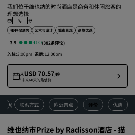
我们位于维也纳的时尚酒店是商务和休闲旅客的
理想选择
艺术与设计
城市景观
商旅优选
环保酒店
3.5
(382条评论)
入住
3:00pm
退房
12:00pm
USD 70.57
从
/晚
*未来60天的最低价
饮
联系方式
附近景点
评价
优惠
维也纳市Prize by Radisson酒店
-
猫