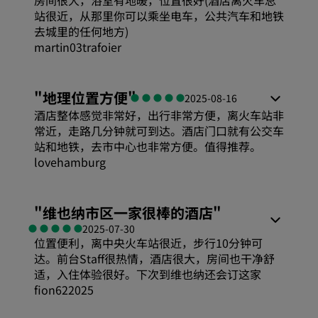
房间很大，浴室有地暖，位置很好(酒店离火车总
性价比
站很近，从那里你可以乘坐电车，公共汽车和地铁
卫生
去城里的任何地方)
martin03trafoier
睡眠质量
服务
舒适度
"
地理位置方便
"
2025-08-16
位置
酒店整体感觉非常好，出行非常方便，离火车站非
性价比
常近，走路几分钟就可到达。酒店门口就有公交车
站和地铁，去市中心也非常方便。值得推荐。
卫生
lovehamburg
睡眠质量
服务
舒适度
"
维也纳市区一家很棒的酒店
"
位置
2025-07-30
位置便利，离中央火车站很近，步行10分钟可
性价比
达。前台Staff很热情，酒店很大，房间也干净舒
卫生
适，入住体验很好。下次到维也纳还会订这家
睡眠质量
fion622025
服务