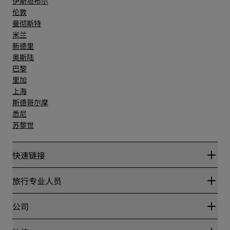
伊斯坦布尔
伦敦
曼彻斯特
米兰
新德里
奥斯陆
巴黎
里加
上海
斯德哥尔摩
悉尼
苏黎世
快速链接
丽赏会
旅行专业人员
优惠在线价格保证
Blog
合作伙伴
公司
目的地
旅行社
新开和即将开业的酒店
丽笙酒店集团