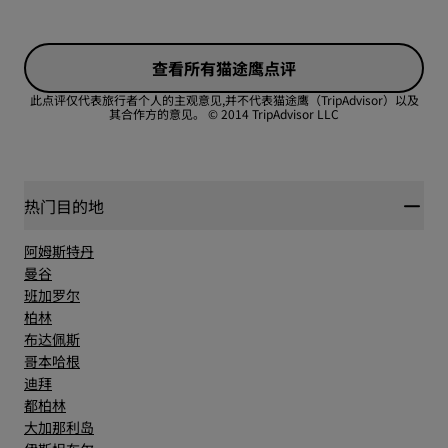
舒适度
位置
查看所有猫途鹰点评
性价比
卫生
此点评仅代表旅行者个人的主观意见,并不代表猫途鹰（TripAdvisor）以及
其合作方的意见。
© 2014 TripAdvisor LLC
睡眠质量
服务
位置
热门目的地
阿姆斯特丹
卫生
曼谷
班加罗尔
柏林
服务
布达佩斯
哥本哈根
迪拜
都柏林
大加那利岛