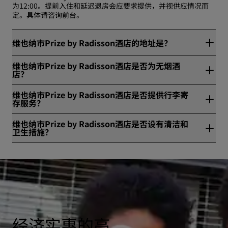
为12:00。提前入住和延迟退房会应要求提供，并视供应情况而
定。具体请咨询前台。
维也纳市Prize by Radisson酒店的地址是？
维也纳市Prize by Radisson酒店位于Karl-Popper-Straße 7，维
维也纳市Prize by Radisson酒店是否为无烟酒
也纳，奥地利。
店？
是，维也纳市Prize by Radisson酒店是无烟酒店。
维也纳市Prize by Radisson酒店是否提供行李寄
存服务？
当然，维也纳市Prize by Radisson酒店提供免费行李寄存服务。
维也纳市Prize by Radisson酒店是否设有清洁和
卫生措施？
所有丽笙酒店集团旗下酒店均设有清洁和卫生措施，确保宾客的
健康与安全。请访问网站进一步了解详情：
https://www.radissonhotels.com/en-us/social-
responsibility/health-safety
经济实惠的高