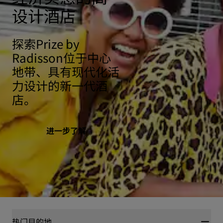
设计酒店
探索Prize by
Radisson位于中心
地带、具有现代化活
力设计的新一代酒
店。
进一步了解
热门目的地