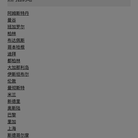
阿姆斯特丹
曼谷
班加罗尔
柏林
布达佩斯
哥本哈根
迪拜
都柏林
大加那利岛
伊斯坦布尔
伦敦
曼彻斯特
米兰
新德里
奥斯陆
巴黎
里加
上海
斯德哥尔摩