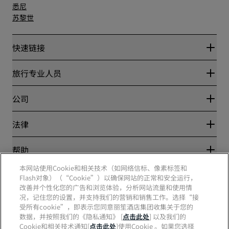
悉尼
苏黎世
快速链接
丽赏会
旅行专业人员
优惠在线价格保证
Blog
合作伙伴
公司
目的地
旅行社
新开和即将开业的酒店
丽笙酒店集团
法律
丽笙酒店集团APP
媒体
体育认证酒店
工作机会 RHG
隐私中心
帮助
家庭友好型酒店
工作机会 PPHE
法律声明
健康与安全
工作机会 EHL
本网站使用Cookie和相关技术（如网络信标、像素标签和
丽赏会条款和条件
消费者警示
Flash对象）（“Cookie”）以确保网站的正常和安全运行，
The Club by RHG
社交媒体
网站使用协议
联系方式
改善并个性化您的广告和浏览体验，分析网站流量和使用情
发展机会
数字无障碍
常见问题
况，记住您的设置，并支持我们的营销和销售工作。选择“接
责任经营
丽笙酒店集团品牌
现代奴隶制声明
网站地图
受所有cookie”，即表示您同意丽笙酒店集团收集关于您的
采购
数据，并按照我们的《隐私通知》 [
点击此处
] 以及我们的
Cookie和相关技术通知[
点击此处
]使用Cookie 。如果您选择