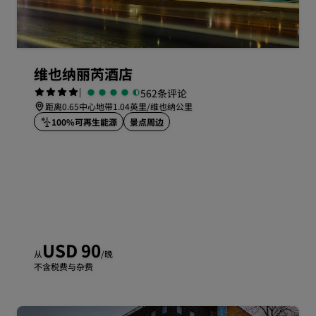
维也纳丽芮酒店
|
562条评论
距离0.65中心地带1.04英里/维也纳公里
100%可再生能源
景点周边
USD 90
从
/晚
不含税费与杂费