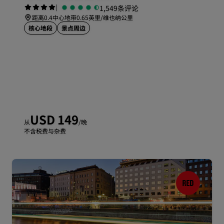
|
1,549条评论
距离0.4中心地带0.65英里/维也纳公里
核心地段
景点周边
USD 149
从
/晚
不含税费与杂费