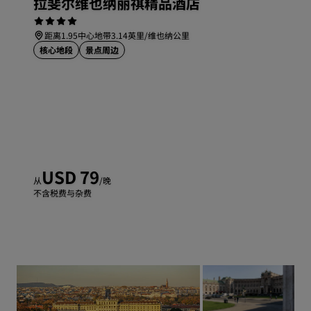
拉斐尔维也纳丽祺精品酒店
距离1.95中心地带3.14英里/维也纳公里
核心地段
景点周边
USD 79
从
/晚
不含税费与杂费