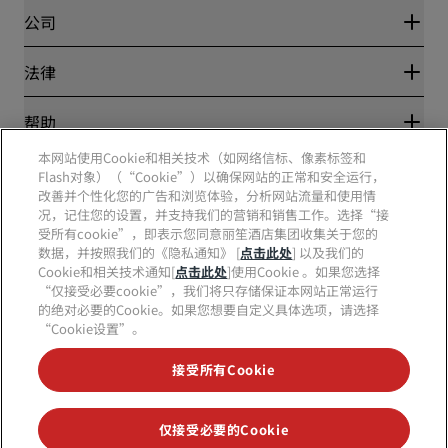
Blog
合作伙伴
公司
目的地
旅行社
新开和即将开业的酒店
丽笙酒店集团
法律
丽笙酒店集团APP
媒体
体育认证酒店
工作机会 RHG
隐私中心
帮助
家庭友好型酒店
工作机会 PPHE
法律声明
健康与安全
工作机会 EHL
本网站使用Cookie和相关技术（如网络信标、像素标签和
丽赏会条款和条件
消费者警示
Flash对象）（“Cookie”）以确保网站的正常和安全运行，
The Club by RHG
社交媒体
网站使用协议
联系方式
改善并个性化您的广告和浏览体验，分析网站流量和使用情
发展机会
数字无障碍
常见问题
况，记住您的设置，并支持我们的营销和销售工作。选择“接
责任经营
丽笙酒店集团品牌
现代奴隶制声明
网站地图
受所有cookie”，即表示您同意丽笙酒店集团收集关于您的
采购
数据，并按照我们的《隐私通知》 [
点击此处
] 以及我们的
Cookie和相关技术通知[
点击此处
]使用Cookie 。如果您选择
“仅接受必要cookie”，我们将只存储保证本网站正常运行
的绝对必要的Cookie。如果您想要自定义具体选项，请选择
“Cookie设置”。
接受所有Cookie
不再错失我们最受欢迎的酒店优惠
仅接受必要的Cookie