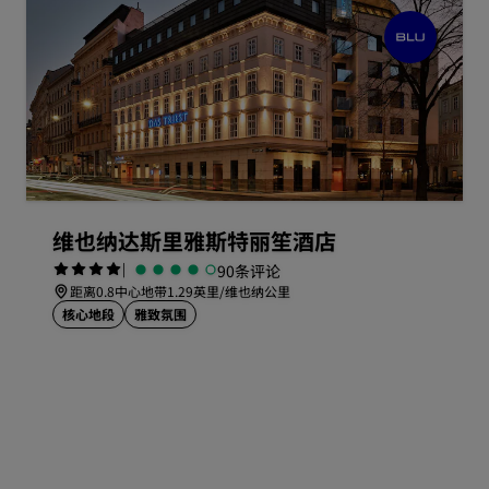
维也纳达斯里雅斯特丽笙酒店
|
90条评论
距离0.8中心地带1.29英里/维也纳公里
核心地段
雅致氛围