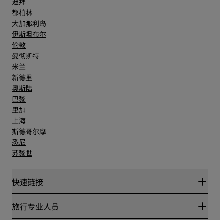
迪拜
都柏林
大加那利岛
伊斯坦布尔
伦敦
曼彻斯特
米兰
新德里
奥斯陆
巴黎
里加
上海
斯德哥尔摩
悉尼
苏黎世
快速链接
丽赏会
旅行专业人员
优惠在线价格保证