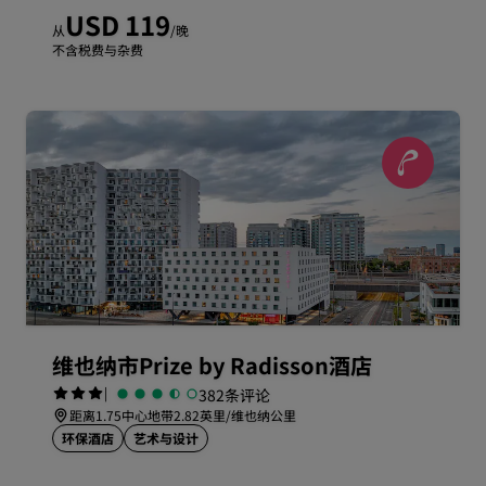
USD 119
从
/晚
不含税费与杂费
维也纳市Prize by Radisson酒店
|
382条评论
距离1.75中心地带2.82英里/维也纳公里
环保酒店
艺术与设计