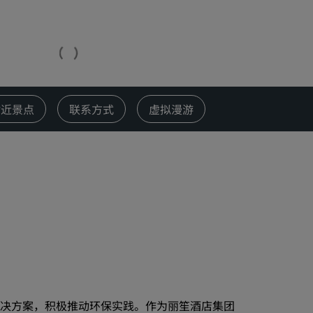
婚礼场地
环保酒店
体育团队住宿
商务旅客
市中心酒店
附近景点
联系方式
虚拟漫游
访问我们的博客
丽赏会
了解丽赏会
礼遇
如何使用积分
如何赚取积分
预订人员和策划人员
解决方案，积极推动环保实践。作为丽笙酒店集团