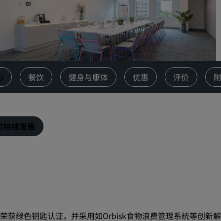
请求报价
活动目的地
行业方案
搜索航班
心
餐饮
健身与康体
优惠
评价
搜索航班
餐饮
可持续发展
搜索餐厅
数字服务
丽笙酒店集团应用程序
荣获绿色钥匙认证，并采用如Orbisk食物浪费管理系统等创新