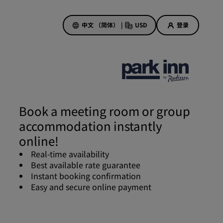
中文 （简体）
|
USD
登录
酒店优惠
探索我们的优惠
Book a meeting room or group
美好的初遇，丰厚的奖励
accommodation instantly
当日特惠
online!
提前预订
Real-time availability
查看套餐
Best available rate guarantee
Instant booking confirmation
Easy and secure online payment
旅行灵感
家庭友好型酒店
Rad Pets