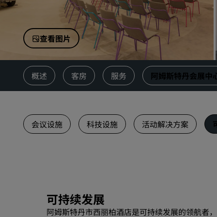
中国附属品牌
查看图片
概述
客房
服务
阿姆斯特丹会展中
会议设施
科技设施
活动解决方案
可持续发展
阿姆斯特丹市西丽柏酒店是可持续发展的领航者，