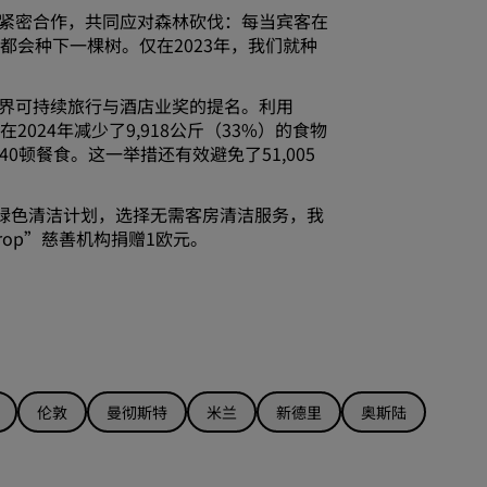
est组织紧密合作，共同应对森林砍伐：每当宾客在
都会种下一棵树。仅在2023年，我们就种
了世界可持续旅行与酒店业奖的提名。利用
在2024年减少了9,918公斤（33%）的食物
40顿餐食。这一举措还有效避免了51,005
的绿色清洁计划，选择无需客房清洁服务，我
 Drop”慈善机构捐赠1欧元。
伦敦
曼彻斯特
米兰
新德里
奥斯陆