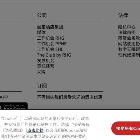
公司
法律
丽笙酒店集团
隐私中心
媒体
法律声明
工作机会 RHG
丽赏会条款
工作机会 PPHE
网站使用协
工作机会 EHL
数字无障碍
The Club by RHG
现代奴隶制
发展机会
责任经营
采购
订阅
APP
不再错失我们最受欢迎的酒店优惠
（“Cookie”）以确保网站的正常和安全运行，改善
，并支持我们的营销和销售工作。选择“接受所有
接受所有Coo
《隐私通知》 [
点击此处
] 以及我们的Cookie和相
ie”，我们将只存储保证本网站正常运行的绝对必要的
丽笙精选、丽祺、丽亭、丽柏、丽怡、Prize by Radisson、丽赏会和丽笙会