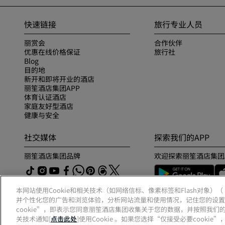
快速链接
旅行专业人员
丽赏会
合作伙伴
优惠在线价格保证
旅行社
Blog
目的地
新开和即将开业的酒店
丽笙酒店集团APP
体育认证酒店
家庭友好型酒店
健康与安全
社交媒体
探索我们的APP
丽笙酒店集团品牌
欢迎探索丽笙酒店集团
本网站使用Cookie和相关技术（如网络信标、像素标签和Flash对象）
并个性化您的广告和浏览体验，分析网站流量和使用情况，记住您的设置
cookie”，即表示您同意丽笙酒店集团收集关于您的数据，并按照我们的
关技术通知[
点击此处
]使用Cookie 。如果您选择“仅接受必要cook
© 2026 丽笙酒店集团.
保留所有权利。RHG丽笙酒店集团、丽筠、丽芮、丽笙、