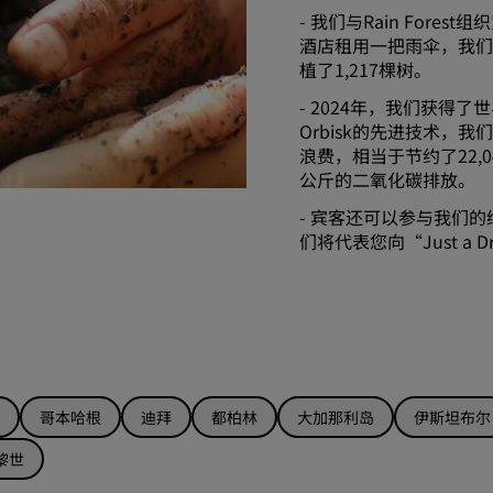
- 我们与Rain For
酒店租用一把雨伞，我们
植了1,217棵树。
- 2024年，我们获得
Orbisk的先进技术，我们
浪费，相当于节约了22,0
公斤的二氧化碳排放。
- 宾客还可以参与我们
们将代表您向“Just a
哥本哈根
迪拜
都柏林
大加那利岛
伊斯坦布尔
黎世