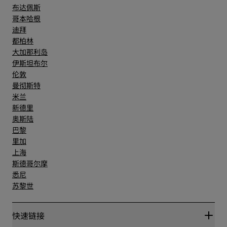
布达佩斯
哥本哈根
迪拜
都柏林
大加那利岛
伊斯坦布尔
伦敦
曼彻斯特
米兰
新德里
奥斯陆
巴黎
里加
上海
斯德哥尔摩
悉尼
苏黎世
快速链接