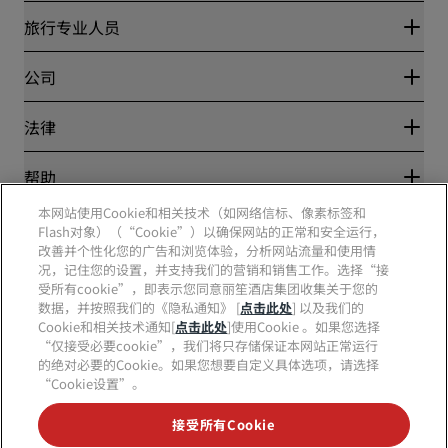
丽赏会
旅行专业人员
优惠在线价格保证
Blog
合作伙伴
公司
目的地
旅行社
新开和即将开业的酒店
丽笙酒店集团
法律
丽笙酒店集团APP
媒体
体育认证酒店
工作机会 RHG
隐私中心
帮助
家庭友好型酒店
工作机会 PPHE
法律声明
健康与安全
工作机会 EHL
本网站使用Cookie和相关技术（如网络信标、像素标签和
丽赏会条款和条件
消费者警示
The Club by RHG
Flash对象）（“Cookie”）以确保网站的正常和安全运行，
社交媒体
网站使用协议
联系方式
改善并个性化您的广告和浏览体验，分析网站流量和使用情
发展机会
数字无障碍
常见问题
况，记住您的设置，并支持我们的营销和销售工作。选择“接
责任经营
丽笙酒店集团品牌
现代奴隶制声明
网站地图
受所有cookie”，即表示您同意丽笙酒店集团收集关于您的
采购
数据，并按照我们的《隐私通知》 [
点击此处
] 以及我们的
Cookie和相关技术通知[
点击此处
]使用Cookie 。如果您选择
“仅接受必要cookie”，我们将只存储保证本网站正常运行
的绝对必要的Cookie。如果您想要自定义具体选项，请选择
“Cookie设置”。
接受所有Cookie
不再错失我们最受欢迎的酒店优惠