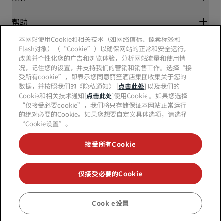
媒体
体育认证酒店
工作机会 RHG
隐私中心
帮助
家庭友好型酒店
工作机会 PPHE
法律声明
健康与安全
工作机会 EHL
本网站使用Cookie和相关技术（如网络信标、像素标签和
丽赏会条款和条件
消费者警示
The Club by RHG
Flash对象）（“Cookie”）以确保网站的正常和安全运行，
社交媒体
网站使用协议
联系方式
改善并个性化您的广告和浏览体验，分析网站流量和使用情
发展机会
数字无障碍
常见问题
况，记住您的设置，并支持我们的营销和销售工作。选择“接
责任经营
丽笙酒店集团品牌
现代奴隶制声明
网站地图
受所有cookie”，即表示您同意丽笙酒店集团收集关于您的
采购
数据，并按照我们的《隐私通知》 [
点击此处
] 以及我们的
Cookie和相关技术通知[
点击此处
]使用Cookie 。如果您选择
“仅接受必要cookie”，我们将只存储保证本网站正常运行
的绝对必要的Cookie。如果您想要自定义具体选项，请选择
“Cookie设置”。
接受所有Cookie
不再错失我们最受欢迎的酒店优惠
仅接受必要的Cookie
© 2026 丽笙酒店集团.
保留所有权利。RHG丽笙酒店集团、丽筠、丽芮、丽
笙、丽笙精选、丽祺、丽亭、丽柏、丽怡、Prize by Radisson、丽赏会和丽
Cookie设置
预订
笙会议是丽笙酒店集团的商标。