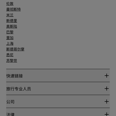
伦敦
曼彻斯特
米兰
新德里
奥斯陆
巴黎
里加
上海
斯德哥尔摩
悉尼
苏黎世
快速链接
丽赏会
旅行专业人员
优惠在线价格保证
Blog
合作伙伴
公司
目的地
旅行社
新开和即将开业的酒店
丽笙酒店集团
法律
丽笙酒店集团APP