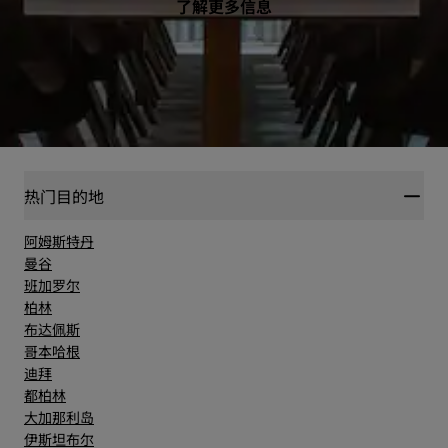
了解更多信息
热门目的地
阿姆斯特丹
曼谷
班加罗尔
柏林
布达佩斯
哥本哈根
迪拜
都柏林
大加那利岛
伊斯坦布尔